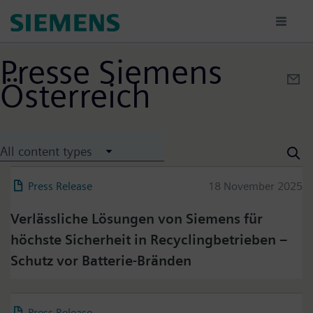
Skip
to
main
content
Presse Siemens
Österreich
All content types
Press Release
18 November 2025
Verlässliche Lösungen von Siemens für
höchste Sicherheit in Recyclingbetrieben –
Schutz vor Batterie-Bränden
Press Release
04 March 2026