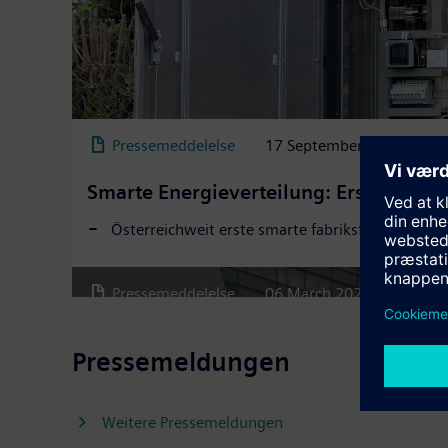
Pressemeddelelse
17 September 2025
Smarte Energieverteilung: Erste intell
Siemens AG Österreich: Erfolgreiches G
Österreichweit erste smarte fabriksfertige, ty
Steigerung von Umsatz (+3,4 %) und Auftragsein
Pressemeddelelse
06 March 2026
Pressemeldungen
Weitere Pressemeldungen