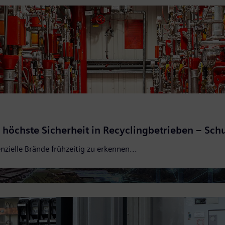
 höchste Sicherheit in Recyclingbetrieben – Schu
t: die Siemens Flexibility Services
ielle Brände frühzeitig zu erkennen...
uchs und vorausschauende Laststeuerung für eine ganzheitliche Op