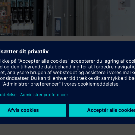
igente Ortsnetztrafostation in Fernitz in Betrie
eschäftsjahr 2025 und starker Fokus auf Softwar
pgeprüfte Trafostation Siemens-Gesamtlösung vom EW Fernitz in
gang (+1,3%), stabile Entwicklung bei Mitarbeitenden...