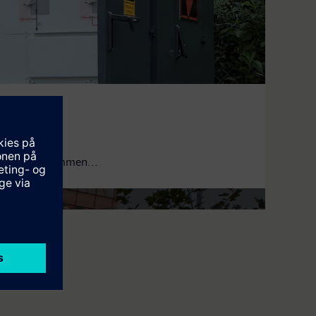
b genommen
e und Künstliche Intelligenz
 Betrieb genommen...