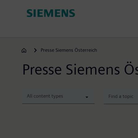
Gå
til
hovedindhold
Presse Siemens Österreich
Presse Siemens Ös
All content types