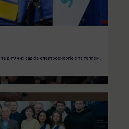
риродокористування
я платформа, створена у співпраці з компанією
 та дитячих садків електроенергією та теплом.
ваних систем виробництва для практичного
р УЗД апарат ACUSON Juniper Криворізькій міській