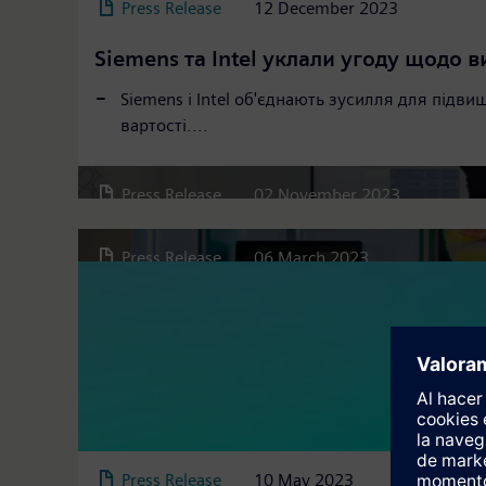
Press Release
12 December 2023
Siemens та Intel уклали угоду щодо 
Siemens і Intel об'єднають зусилля для підв
Лабораторія «Цифровізація в проми
вартості....
Відкриття першої черги лабораторії на базі Ль
Програмне забезпечення Siemens для
Press Release
02 November 2023
Відбулась передача програмного забезпечення S
Press Release
06 March 2023
Press Release
10 May 2023