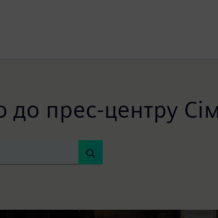
 до прес-центру Сім
йкості критичної інфраструктури України
Україна» за внесок у розвиток національних спроможностей 