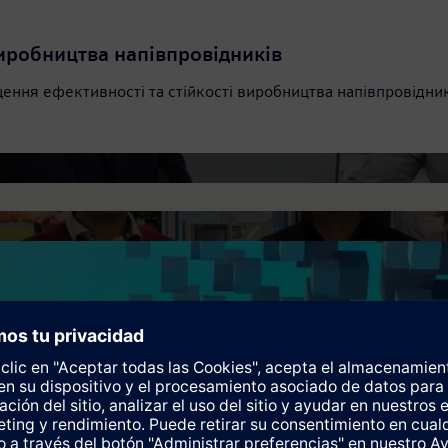
виробництва напівпровідників
ищення ефективності та стійкості виробництва напівпровідн
словості»
вівського національного університету природокористування
 Метінвест Політехніка
IMATIC TIA Portal STEP 7 Professional Engineering та WinCC V