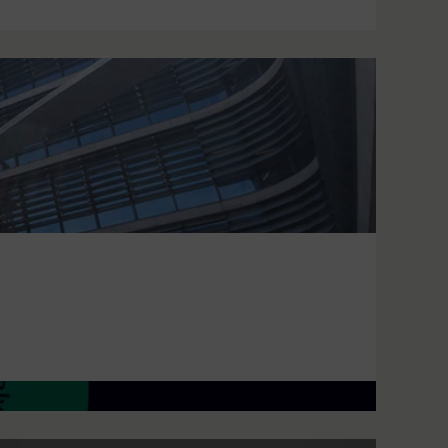
прискорення цифрової трансформації
рових послуг на основі Інтернету речей (IoT)
а одночасно відповідає за три країни: Болгарію,