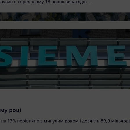
рував в середньому 18 нових винаходів ...
аструктури
ійські ракетні та мінометні обстріли зазнав часткових руй
ому році
на 17% порівняно з минулим роком і досягли 89,0 мільярда