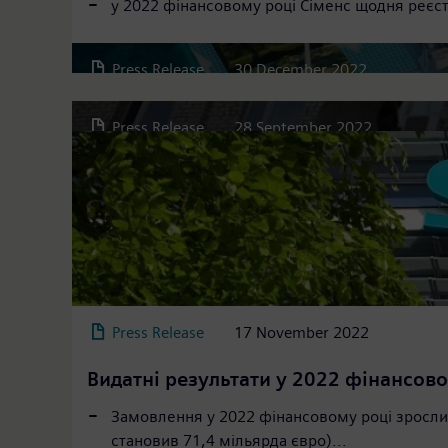
у 2022 фінансовому році Сіменс щодня реєст
Метавсесвіту...
Допомога об`єктам критичної інфр
Press Release
30 December 2022
У березні МКП «Миколаївводоканал» через рос
Press Release
28 September 2022
Press Release
17 November 2022
Видатні результати у 2022 фінансов
Замовлення у 2022 фінансовому році зросли 
становив 71,4 мільярда євро)...