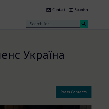
Contact
Spanish
Search
<
енс Україна
Press Contacts
із кіберзахисту критичної інфраструктури....