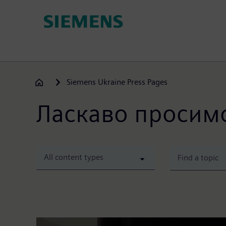
Sari
la
conținutul
principal
Siemens Ukraine Press Pages
Ласкаво просимо
All content types
Siemens підтримує розвиток кіберсті
ДЦКЗ Держспецзв’язку відзначив ДП «Сіменс 