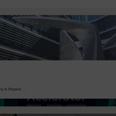
r – відкриту цифрову бізнес-платформу для 
аний портфель обладнання, програмного забезпечення та циф
 в Україні. ...
енс Україна" д.т.н. Боряна Манолова
ора ДП «Сіменс Україна» обіймає д.т.н. Боряна Манолова, як