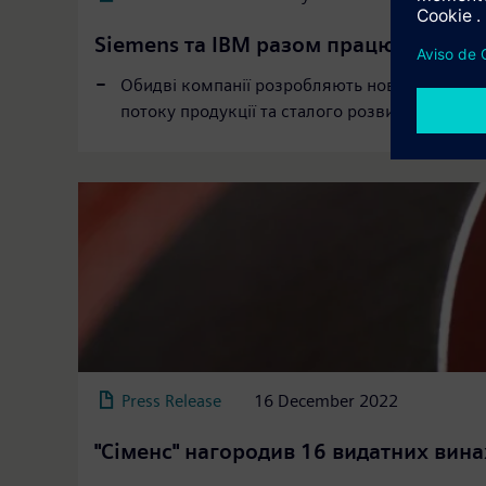
Siemens та IBM разом працюють над
Обидві компанії розробляють нове спільне 
потоку продукції та сталого розвитку, що об'
Press Release
16 December 2022
Промисловий Метавсесвіт
"Сіменс" нагородив 16 видатних вина
Технології існують не заради себе, а для т