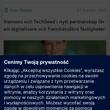
Press Release
01 October 2025
Siemens och TechSeed i nytt partnerskap för
att digitalisera och framtidssäkra fastigheter
Press Release
23 September 2025
Andrea Waenerlund ny vd för Siemens i
Sverige och Norden