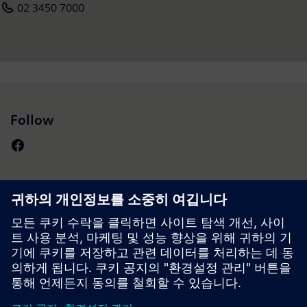
02 3450 7000
Follow
Press | Company | Siemens
© Siemens 1996 – 2026
Corporate Information
Privacy Notice