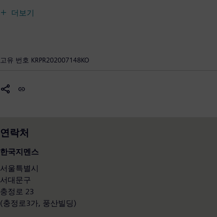
를 무대로 사업을 펼치고 있는 지멘스는 발전 및 송전을 비롯해
더보기
빌딩과 송전 시스템에 적용되는 지능형 인프라, 제조업의 자동
화와 디지털화 분야 등에 역량을 집중하고 있다. 독립 조직 지멘
스 모빌리티는 승객 및 화물 서비스를 위한 철도와 도로 교통의
스마트 솔루션을 공급하며 세계 시장을 선도하고 있다. 공개 상
고유 번호
KRPR202007148KO
장 계열사인 지멘스 헬시니어스와 지멘스-가메사 리뉴어블 에너
지의 최대 지분 보유 기업으로써 지멘스는 의료기술·디지털 헬
스케어 서비스와, 해상 및 육상풍력발전을 위한 친환경 솔루션
분야에서도 업계 리더다. 지멘스는 2019 회계연도에 매출액 868
억 유로, 순이익 56억 유로를 기록했으며, 전 세계적으로38만
5000여 명의 직원들이 근무하고 있다. (2019년 9월 말 기준)
연락처
1950년대 국내에 진출한 한국지멘스는 선진기술과 글로벌 경험
을 바탕으로 국내 기업과의 상생을 위한 다양한 사업 협력과 적
한국지멘스
극적인 투자, 개발 활동에 앞장서고 있다. 또한 국내에서 다양한
서울특별시
사회공헌 활동을 펼치는 한편, 한국의 우수한 인재 양성을 위해
서대문구
국내 여러 대학들과 산학협력 관계를 맺고 있다.
충정로 23
www.siemens.co.kr
(충정로3가, 풍산빌딩)