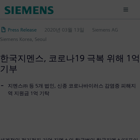
주
요
콘
텐
Press Release
2020년 03월 13일
Siemens AG
츠
Siemens Korea, Seoul
로
건
너
한국지멘스, 코로나19 극복 위해 1억
뛰
기부
기
지멘스㈜ 등 5개 법인, 신종 코로나바이러스 감염증 피해지
역 지원금 1억 기탁