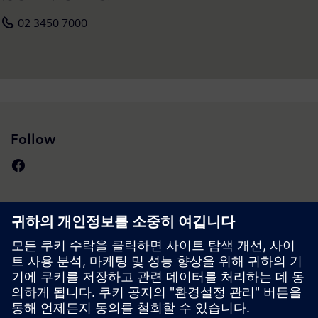
02 3450 7000
Follow
Press | Company | Siemens
© Siemens 1996 – 2026
Corporate Information
Privacy Notice