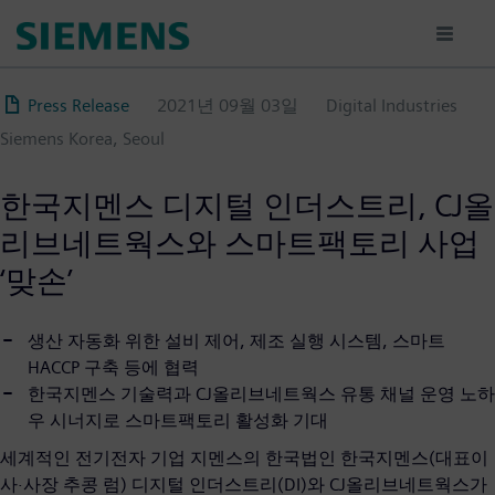
주
요
콘
텐
Press Release
2021년 09월 03일
Digital Industries
츠
Siemens Korea, Seoul
로
건
너
한국지멘스 디지털 인더스트리, CJ올
뛰
리브네트웍스와 스마트팩토리 사업
기
‘맞손’
생산 자동화 위한 설비 제어, 제조 실행 시스템, 스마트
HACCP 구축 등에 협력
한국지멘스 기술력과 CJ올리브네트웍스 유통 채널 운영 노하
우 시너지로 스마트팩토리 활성화 기대
세계적인 전기전자 기업 지멘스의 한국법인 한국지멘스(대표이
사·사장 추콩 럼) 디지털 인더스트리(DI)와 CJ올리브네트웍스가