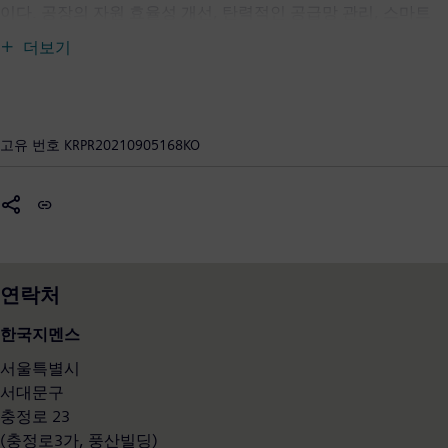
이다. 공장의 자원 효율성 개선, 탄력적인 공급망 관리, 스마트
빌딩 및 그리드는 물론, 보다 친환경적이고 편리한 운송 서비스
더보기
와 첨단 헬스케어 서비스 분야에 이르기까지 지멘스의 기술은 고
객을 위한 진정한 가치를 창출하는 데에 그 목적을 둔다. 지멘스
는 현실과 디지털 세계를 결합함으로써 고객이 산업과 시장을 변
화시키고 더 나아가 수십억 인구의 일상을 변화시킬 수 있도록
고유 번호
KRPR20210905168KO
지원한다. 지멘스는 헬스케어 산업의 미래를 견인하고 있는 세
계적 의료기술 기업이자 상장 계열사인 지멘스 헬시니어스의 최
대 지분을 보유하고 있다. 또한 지멘스는 발전 및 송전 분야 글로
벌 리더 지멘스에너지의 소수 지분을 보유하고 있다. 지멘스는
전 세계적으로 30만 3000여 명의 직원들이 근무하고 있다(2021
년 9월 말 기준). 1950년대 국내에 진출한 한국지멘스는 선진기
연락처
술과 글로벌 경험을 바탕으로 국내 기업과의 상생을 위한 다양한
사업 협력과 적극적인 투자, 개발 활동에 앞장서고 있다. 또한 국
한국지멘스
내에서 다양한 사회공헌 활동을 펼치는 한편, 한국의 우수한 인
서울특별시
재 양성을 위해 국내 여러 대학들과 산학협력 관계를 맺고 있다.
서대문구
www.siemens.co.kr
충정로 23
(충정로3가, 풍산빌딩)