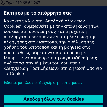
Τηλ.: 210 68.64.267
σχεδόν 379.000 εργαζομένους σε όλο τον κόσμο.
elisavet.sachinidou@siemens.com
Περισσότερες πληροφορίες είναι διαθέσιμες στη διεύθυνση:
www.siemens.com
Press | Company | Siemens
© Siemens 1996 – 2026
Corporate Information
Privacy Policy
Terms of use
Cookie Notice