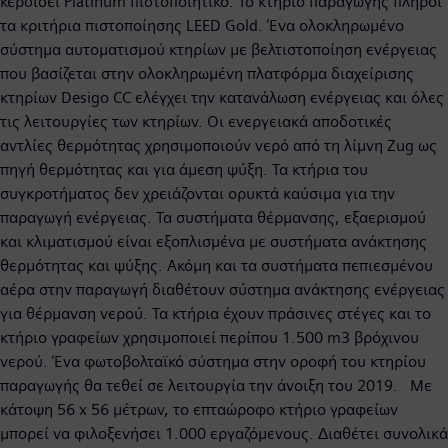
κερδίσει Platinum πιστοποιητικό. Το κτήριο παραγωγής πληροί
τα κριτήρια πιστοποίησης LEED Gold. Ένα ολοκληρωμένο
σύστημα αυτοματισμού κτηρίων με βελτιστοποίηση ενέργειας
που βασίζεται στην ολοκληρωμένη πλατφόρμα διαχείρισης
κτηρίων Desigo CC ελέγχει την κατανάλωση ενέργειας και όλες
τις λειτουργίες των κτηρίων. Οι ενεργειακά αποδοτικές
αντλίες θερμότητας χρησιμοποιούν νερό από τη λίμνη Zug ως
πηγή θερμότητας και για άμεση ψύξη. Τα κτήρια του
συγκροτήματος δεν χρειάζονται ορυκτά καύσιμα για την
παραγωγή ενέργειας. Τα συστήματα θέρμανσης, εξαερισμού
και κλιματισμού είναι εξοπλισμένα με συστήματα ανάκτησης
θερμότητας και ψύξης. Ακόμη και τα συστήματα πεπιεσμένου
αέρα στην παραγωγή διαθέτουν σύστημα ανάκτησης ενέργειας
για θέρμανση νερού. Τα κτήρια έχουν πράσινες στέγες και το
κτήριο γραφείων χρησιμοποιεί περίπου 1.500 m3 βρόχινου
νερού. Ένα φωτοβολταϊκό σύστημα στην οροφή του κτηρίου
παραγωγής θα τεθεί σε λειτουργία την άνοιξη του 2019. Με
κάτοψη 56 x 56 μέτρων, το επταώροφο κτήριο γραφείων
μπορεί να φιλοξενήσει 1.000 εργαζόμενους. Διαθέτει συνολικά