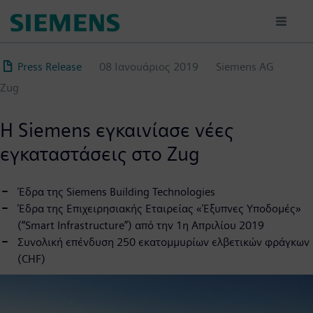
Παράκαμψη
προς
το
κυρίως
Press Release
08 Ιανουάριος 2019
Siemens AG
περιεχόμενο
Zug
Η Siemens εγκαινίασε νέες
εγκαταστάσεις στο Zug
Έδρα της Siemens Building Technologies
Έδρα της Επιχειρησιακής Εταιρείας «Έξυπνες Υποδομές»
(“Smart Infrastructure”) από την 1η Απριλίου 2019
Συνολική επένδυση 250 εκατομμυρίων ελβετικών φράγκων
(CHF)