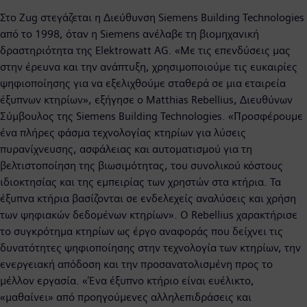
Στο Zug στεγάζεται η Διεύθυνση Siemens Building Technologies
από το 1998, όταν η Siemens ανέλαβε τη βιομηχανική
δραστηριότητα της Elektrowatt AG. «Με τις επενδύσεις μας
στην έρευνα και την ανάπτυξη, χρησιμοποιούμε τις ευκαιρίες
ψηφιοποίησης για να εξελιχθούμε σταθερά σε μια εταιρεία
έξυπνων κτηρίων», εξήγησε ο Matthias Rebellius, Διευθύνων
Σύμβουλος της Siemens Building Technologies. «Προσφέρουμε
ένα πλήρες φάσμα τεχνολογίας κτηρίων για λύσεις
πυρανίχνευσης, ασφάλειας και αυτοματισμού για τη
βελτιστοποίηση της βιωσιμότητας, του συνολικού κόστους
ιδιοκτησίας και της εμπειρίας των χρηστών στα κτήρια. Τα
έξυπνα κτήρια βασίζονται σε ενδελεχείς αναλύσεις και χρήση
των ψηφιακών δεδομένων κτηρίων». Ο Rebellius χαρακτήρισε
το συγκρότημα κτηρίων ως έργο αναφοράς που δείχνει τις
δυνατότητες ψηφιοποίησης στην τεχνολογία των κτηρίων, την
ενεργειακή απόδοση και την προσανατολισμένη προς το
μέλλον εργασία. «Ένα έξυπνο κτήριο είναι ευέλικτο,
«μαθαίνει» από προηγούμενες αλληλεπιδράσεις και