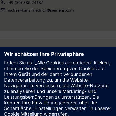
+49 (30) 386-24187
michael-hans.friedrich@siemens.com
Follow
Press | Company | Siemens
© Siemens 1996 – 2026
Corporate Information
Privacy Notice