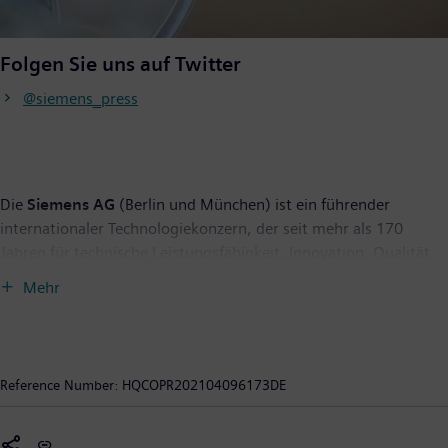
Folgen Sie uns auf Twitter
@siemens_press
Die
Siemens AG
(Berlin und München) ist ein führender
internationaler Technologiekonzern, der seit mehr als 170
Jahren für technische Leistungsfähigkeit, Innovation, Qualität,
Zuverlässigkeit und Internationalität steht. Das Unternehmen
Mehr
ist weltweit aktiv, und zwar schwerpunktmäßig auf den
Gebieten intelligente Infrastruktur bei Gebäuden und
dezentralen Energiesystemen sowie Automatisierung und
Digitalisierung in der Prozess- und Fertigungsindustrie. Siemens
Reference Number:
HQCOPR202104096173DE
verbindet die physische und digitale Welt — mit dem Anspruch,
daraus einen Nutzen für Kunden und Gesellschaft zu erzielen.
Durch Mobility, einem der führenden Anbieter intelligenter