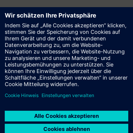
Follow
Press | Company | Siemens
© Siemens 1996 – 2026
Corporate Information
Privacy Notice
Cookie Notice
Terms of Use
Digital ID