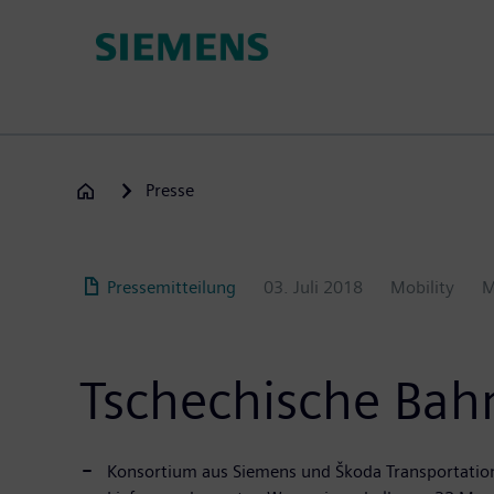
Passar
para
o
conteúdo
principal
Presse
Pressemitteilung
03. Juli 2018
Mobility
M
Tschechische Bah
Konsortium aus Siemens und Škoda Transportatio