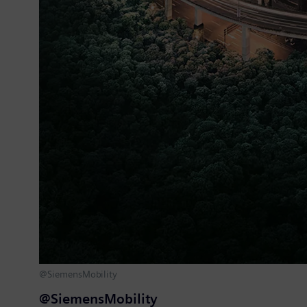
@SiemensMobility
@SiemensMobility