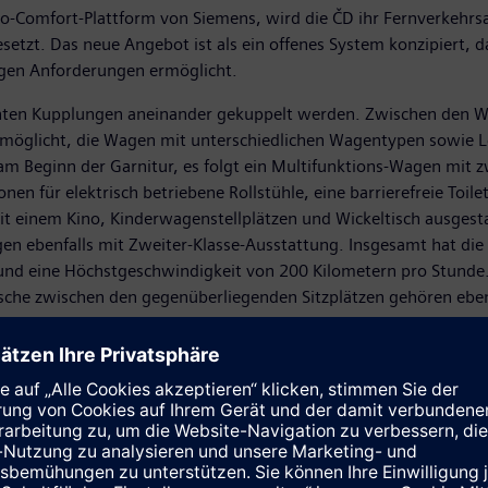
o-Comfort-Plattform von Siemens, wird die ČD ihr Fernverkehr
etzt. Das neue Angebot ist als ein offenes System konzipiert, d
ligen Anforderungen ermöglicht.
enten Kupplungen aneinander gekuppelt werden. Zwischen den W
 ermöglicht, die Wagen mit unterschiedlichen Wagentypen sowie 
am Beginn der Garnitur, es folgt ein Multifunktions-Wagen mit zw
ionen für elektrisch betriebene Rollstühle, eine barrierefreie Toi
it einem Kino, Kinderwagenstellplätzen und Wickeltisch ausgestat
n ebenfalls mit Zweiter-Klasse-Ausstattung. Insgesamt hat die 
 und eine Höchstgeschwindigkeit von 200 Kilometern pro Stund
Tische zwischen den gegenüberliegenden Sitzplätzen gehören ebenf