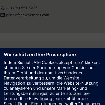
+1 (704) 551-5277
janet.ofano@siemens.com
Follow
Press | Company | Siemens
© Siemens 1996 – 2026
Corporate Information