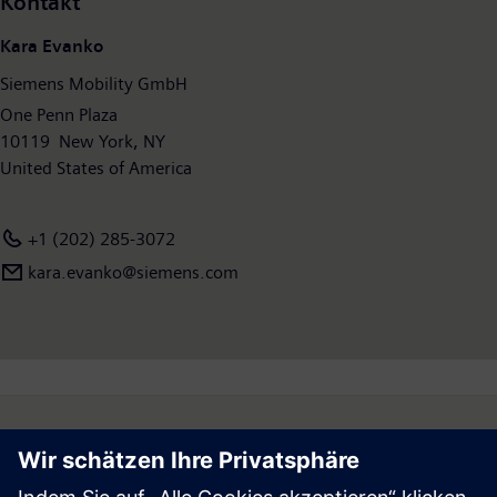
Kontakt
2019 endete, hat die ehemalige Siemens-Division Mobility einen
Umsatz von 8,9 Milliarden Euro ausgewiesen und rund 36.800
Kara Evanko
Mitarbeiter weltweit beschäftigt. Weitere Informationen finden
Siemens Mobility GmbH
Sie unter:
www.siemens.de/mobility
.
One Penn Plaza
10119 New York, NY
United States of America
+1 (202) 285-3072
kara.evanko@siemens.com
Follow