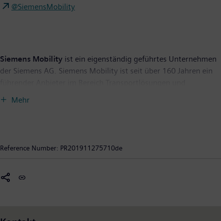
@SiemensMobility
Siemens Mobility
ist ein eigenständig geführtes Unternehmen
der Siemens AG. Siemens Mobility ist seit über 160 Jahren ein
führender Anbieter im Bereich Transportlösungen und
entwickelt sein Portfolio durch Innovationen ständig weiter.
Mehr
Zum Kerngeschäft gehören Schienenfahrzeuge,
Bahnautomatisierungs- und Elektrifizierungslösungen,
schlüsselfertige Systeme, intelligente Straßenverkehrstechnik
sowie die dazugehörigen Serviceleistungen. Mit der
Reference Number:
PR201911275710de
Digitalisierung ermöglicht Siemens Mobility
Mobilitätsbetreibern auf der ganzen Welt, ihre Infrastruktur
intelligent zu machen, eine nachhaltige Wertsteigerung über
den gesamten Lebenszyklus sicherzustellen, den
Fahrgastkomfort zu verbessern sowie Verfügbarkeit zu
garantieren. Im Geschäftsjahr 2019, das am 30. September