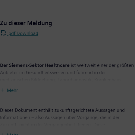
Zu dieser Meldung
.pdf Download
Der Siemens-Sektor Healthcare
ist weltweit einer der größten
Anbieter im Gesundheitswesen und führend in der
medizinischen Bildgebung, Labordiagnostik, Krankenhaus-
Informationstechnologie und bei Hörgeräten. Siemens bietet
Mehr
seinen Kunden Produkte und Lösungen für die gesamte
Patientenversorgung unter einem Dach – von der Prävention
und Früherkennung über die Diagnose bis zur Therapie und
Dieses Dokument enthält zukunftsgerichtete Aussagen und
Nachsorge. Durch eine Optimierung der klinischen
Informationen – also Aussagen über Vorgänge, die in der
Arbeitsabläufe, die sich an den wichtigsten Krankheitsbildern
Zukunft, nicht in der Vergangenheit, liegen. Diese
orientiert, sorgt Siemens zusätzlich dafür, dass das
zukunftsgerichteten Aussagen sind erkennbar durch