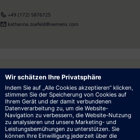
finden Sie im Internet unter
www.siemens.com
.
+49 (172) 5876725
katharina.zoefeld@siemens.com
Follow
Press | Company | Siemens
© Siemens 1996 – 2026
Corporate Information