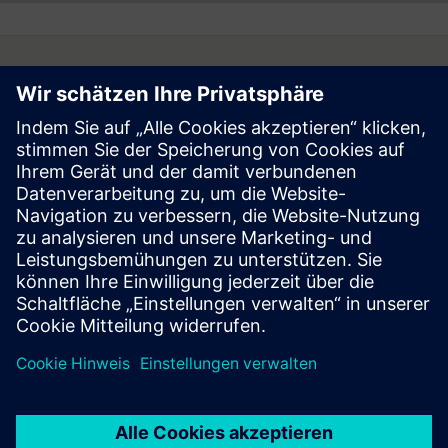
Internet unter
www.siemens.com
.
Follow
Press | Company | Siemens
© Siemens 1996 – 2026
Corporate Information
Privacy Notice
Cookie Notice
Terms of Use
Digital ID