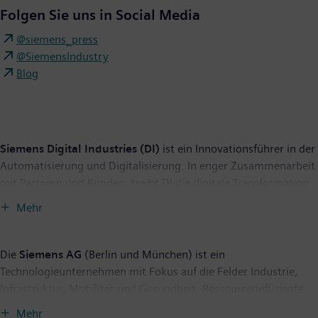
Folgen Sie uns in Social Media
@siemens_press
@SiemensIndustry
Blog
Siemens Digital Industries (DI)
ist ein Innovationsführer in der
Automatisierung und Digitalisierung. In enger Zusammenarbeit
mit Partnern und Kunden, treibt DI die digitale Transformation
in der Prozess- und Fertigungsindustrie voran. Mit dem Digital-
Mehr
Enterprise-Portfolio bietet Siemens Unternehmen jeder Größe
durchgängige Produkte, Lösungen und Services für die
Integration und Digitalisierung der gesamten
Die
Siemens AG
(Berlin und München) ist ein
Wertschöpfungskette. Optimiert für die spezifischen
Technologieunternehmen mit Fokus auf die Felder Industrie,
Anforderungen der jeweiligen Branchen, ermöglicht das
Infrastruktur, Mobilität und Gesundheit. Ressourceneffiziente
einmalige Portfolio Kunden, ihre Produktivität und Flexibilität zu
Fabriken, widerstandsfähige Lieferketten, intelligente Gebäude
Mehr