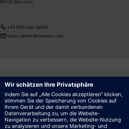
80333 München
+49 (89) 636-36669
oliver.santen@siemens.com
Follow
Press | Company | Siemens