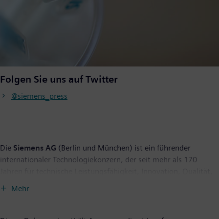
Folgen Sie uns auf Twitter
@siemens_press
Die
Siemens AG
(Berlin und München) ist ein führender
internationaler Technologiekonzern, der seit mehr als 170
Jahren für technische Leistungsfähigkeit, Innovation, Qualität,
Zuverlässigkeit und Internationalität steht. Das Unternehmen
Mehr
ist weltweit aktiv, und zwar schwerpunktmäßig auf den
Gebieten Stromerzeugung und -verteilung, intelligente
Infrastruktur bei Gebäuden und dezentralen Energiesystemen