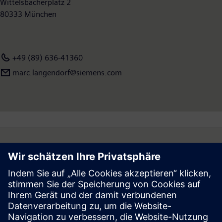
Wittelsbacherplatz 2
80333 München
+49 (89) 636-41360
marc.langendorf@siemens.com
Follow
Press | Company | Siemens