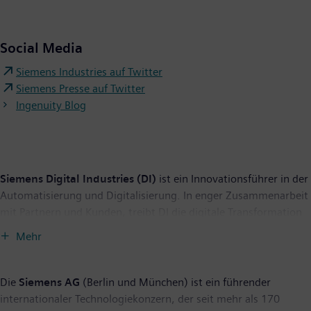
Social Media
Siemens Industries auf Twitter
Siemens Presse auf Twitter
Ingenuity Blog
Siemens Digital Industries (DI)
ist ein Innovationsführer in der
Automatisierung und Digitalisierung. In enger Zusammenarbeit
mit Partnern und Kunden, treibt DI die digitale Transformation
in der Prozess- und Fertigungsindustrie voran. Mit dem Digital-
Mehr
Enterprise-Portfolio bietet Siemens Unternehmen jeder Größe
durchgängige Produkte, Lösungen und Services für die
Integration und Digitalisierung der gesamten
Die
Siemens AG
(Berlin und München) ist ein führender
Wertschöpfungskette. Optimiert für die spezifischen
internationaler Technologiekonzern, der seit mehr als 170