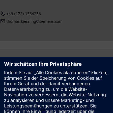
September 2019 hatte das Unternehmen weltweit rund
385.000 Beschäftigte. Weitere Informationen finden Sie im
+49 (172) 1564256
Internet unter
www.siemens.com
.
thomas.kiessling@siemens.com
Follow
Press | Company | Siemens
© Siemens 1996 – 2026
Corporate Information