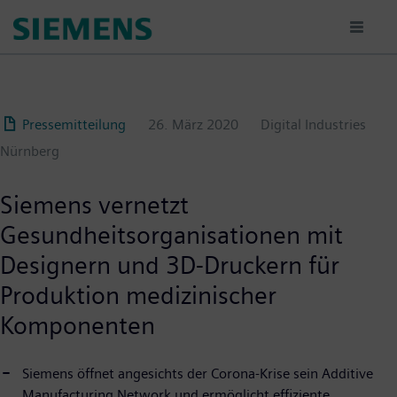
Passar
para
o
conteúdo
principal
Pressemitteilung
26. März 2020
Digital Industries
Nürnberg
Siemens vernetzt
Gesundheitsorganisationen mit
Designern und 3D-Druckern für
Produktion medizinischer
Komponenten
Siemens öffnet angesichts der Corona-Krise sein Additive
Manufacturing Network und ermöglicht effiziente