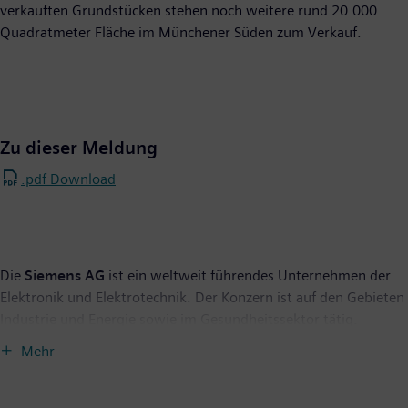
verkauften Grundstücken stehen noch weitere rund 20.000
Quadratmeter Fläche im Münchener Süden zum Verkauf.
Zu dieser Meldung
.pdf Download
Die
Siemens AG
ist ein weltweit führendes Unternehmen der
Elektronik und Elektrotechnik. Der Konzern ist auf den Gebieten
Industrie und Energie sowie im Gesundheitssektor tätig.
Siemens steht seit über 160 Jahren für technische
Mehr
Leistungsfähigkeit, Innovation, Qualität, Zuverlässigkeit und
Internationalität. Siemens ist außerdem weltweit der größte
Anbieter umweltfreundlicher Technologien. Mit rund 23