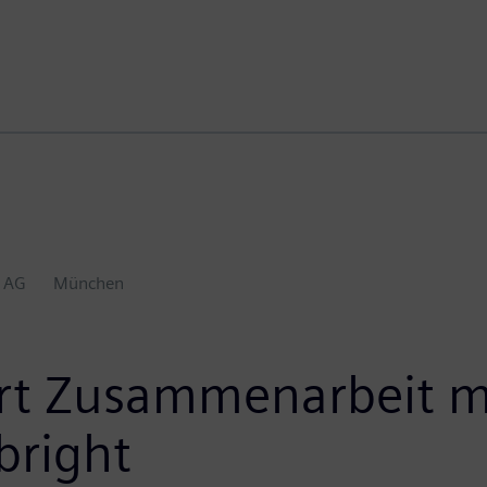
 AG
München
rt Zusammenarbeit mi
bright