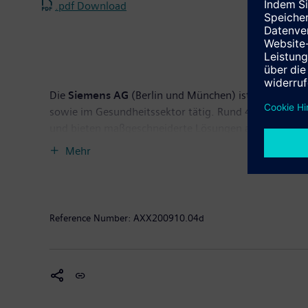
.pdf Download
Die
Siemens AG
(Berlin und München) ist ein weltwei
sowie im Gesundheitssektor tätig. Rund 410.000 Mitar
und bieten maßgeschneiderte Lösungen an. Siemens ste
Internationalität. Im Geschäftsjahr 2008 erzielte d
Mehr
Informationen finden Sie im Internet unter
www.siem
Reference Number:
AXX200910.04d