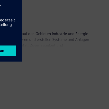
 Konzern ist auf den Gebieten Industrie und Energie
ukte, projektieren und erstellen Systeme und Anlagen
vation, Qualität, Zuverlässigkeit und
inen Gewinn nach Steuern von 5,9 Mrd. EUR. Weitere