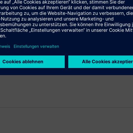
t führendes Unternehmen der Elektronik und Elektrotechnik. Der
beiter (fortgeführte Aktivitäten) entwickeln und fertigen Prod
ht seit über 160 Jahren für technische Leistungsfähigkeit, Inno
as Unternehmen nach IFRS einen Umsatz von 77,3 Mrd. EUR und e
ens.com
.