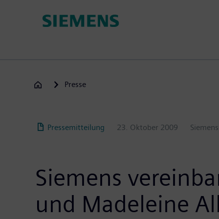
Passar
para
o
conteúdo
principal
Presse
Pressemitteilung
23. Oktober 2009
Siemens
Siemens vereinba
und Madeleine Al