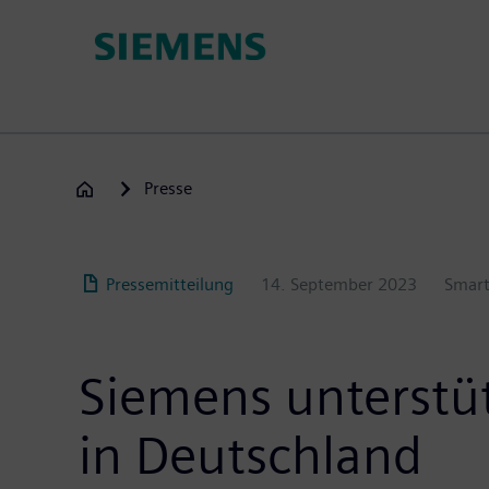
Passar
para
o
conteúdo
principal
Presse
Pressemitteilung
14. September 2023
Smart
Siemens unterstüt
in Deutschland