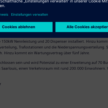
50 Kilometern ohne Ladestopp.
ie Kreisverkehrsbetriebe Saarlouis (KVS GmbH) den reibungslose
er KVS GmbH. In einer ersten Stufe errichtet Siemens die Ladein
150kW Nennleistung und 20 Dispenser installiert. Hinzu kommt
rteilung, Trafostationen und die Niederspannungsverteilung. Si
ch. Hinzu kommt ein Wartungsvertrag über fünf Jahre.
hlossen sein und wird Potenzial zu einer Erweiterung auf 70 Bus
Saarlouis, einen Verkehrsraum mit rund 200.000 Einwohnern. We
r