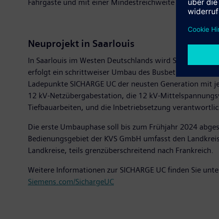
Fahrgäste und mit einer Mindestreichweite von rund 2
Neuprojekt in Saarlouis
In Saarlouis im Westen Deutschlands wird Siemens für d
erfolgt ein schrittweiser Umbau des Busbetriebshofes d
Ladepunkte SICHARGE UC der neusten Generation mit je 
12 kV-Netzübergabestation, die 12 kV-Mittelspannungsve
Tiefbauarbeiten, und die Inbetriebsetzung verantwortli
Die erste Umbauphase soll bis zum Frühjahr 2024 abgesc
Bedienungsgebiet der KVS GmbH umfasst den Landkreis 
Landkreise, teils grenzüberschreitend nach Frankreich.
Weitere Informationen zur SICHARGE UC finden Sie unte
Siemens.com/SichargeUC