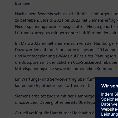
Buslinien.
Nach einem Senatsbeschluss schafft die Hamburger Hochb
zu betreiben. Bereits 2021 bis 2023 hat Siemens erfol
Niederspannungstechnik ausgestattet. Hierzu gehört z
Lüftungskonzeptes mit getrennter Luftführung der kal
Im März 2023 erhielt Siemens nun von der Hamburger H
Dazu werden auf fünf Fahrspuren insgesamt 20 Ladepunkt
und Montageplanung (W&M) auf Basis der Planungsgrund
die Busspuren mit der üblichen CCS-Steckertechnik über
Mittelspannungsnetz sowie die notwendige Kommunika
Ein Wartungs- und Servicevertrag über fünf Jahre stellt
laufenden Depotbetriebes stattfinden. Die Inbetriebna
Siemens arbeitet zudem mit der Hamburger Hochbahn A
umzusetzen. Dabei gibt es bereits Überlegungen, langfri
Aktuell verfügt die Hamburger Hochbahn AG bereits übe