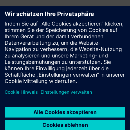
Follow
Press | Company | Siemens
© Siemens 1996 – 2026
Corporate Information
Privacy Notice
Cookie Notice
Terms of Use
Digital ID