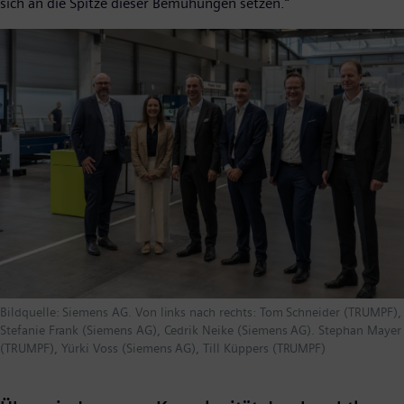
sich an die Spitze dieser Bemühungen setzen.“
Bildquelle: Siemens AG. Von links nach rechts: Tom Schneider (TRUMPF),
Stefanie Frank (Siemens AG), Cedrik Neike (Siemens AG). Stephan Mayer
(TRUMPF), Yürki Voss (Siemens AG), Till Küppers (TRUMPF)