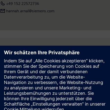
Informationen finden Sie im Internet unter
www.siemens.com
.
+49 152 22572736
hannah.arnal@siemens.com
Follow
Press | Company | Siemens
© Siemens 1996 – 2026
Corporate Information
Privacy Notice