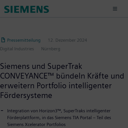
Passar
para
o
conteúdo
principal
Pressemitteilung
12. Dezember 2024
Digital Industries
Nürnberg
Siemens und SuperTrak
CONVEYANCE™ bündeln Kräfte und
erweitern Portfolio intelligenter
Fördersysteme
Integration von Horizon3™, SuperTraks intelligenter
Förderplattform, in das Siemens TIA Portal – Teil des
Siemens Xcelerator Portfolios