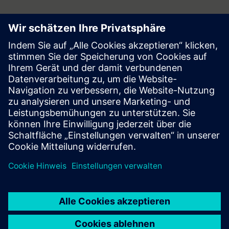
Follow
Press | Company | Siemens
© Siemens 1996 – 2026
Corporate Information
Privacy Notice
Cookie Notice
Terms of Use
Digital ID