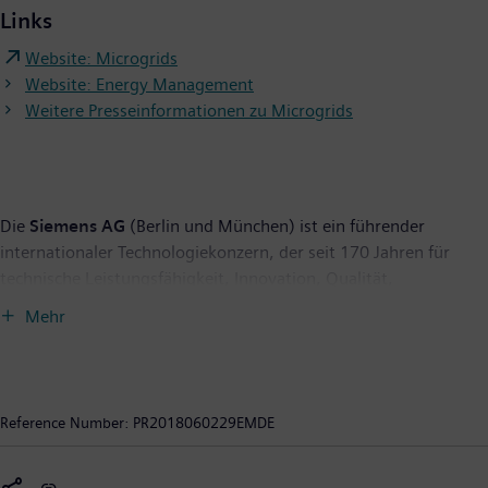
Links
Website: Microgrids
Website: Energy Management
Weitere Presseinformationen zu Microgrids
Die
Siemens AG
(Berlin und München) ist ein führender
internationaler Technologiekonzern, der seit 170 Jahren für
technische Leistungsfähigkeit, Innovation, Qualität,
Zuverlässigkeit und Internationalität steht. Das Unternehmen
Mehr
ist weltweit aktiv, und zwar schwerpunktmäßig auf den
Gebieten Elektrifizierung, Automatisierung und Digitalisierung.
Siemens ist weltweit einer der größten Hersteller
energieeffizienter ressourcenschonender Technologien. Das
Reference Number:
PR2018060229EMDE
Unternehmen ist einer der führenden Anbieter effizienter
Energieerzeugungs- und Energieübertragungslösungen, Pionier
bei Infrastrukturlösungen sowie bei Automatisierungs-,