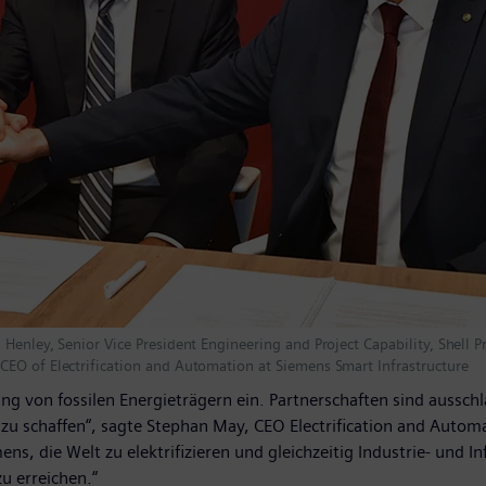
Henley, Senior Vice President Engineering and Project Capability, Shell P
CEO of Electrification and Automation at Siemens Smart Infrastructure
ierung von fossilen Energieträgern ein. Partnerschaften sind au
u schaffen“, sagte Stephan May, CEO Electrification and Automa
mens, die Welt zu elektrifizieren und gleichzeitig Industrie- und 
u erreichen.“