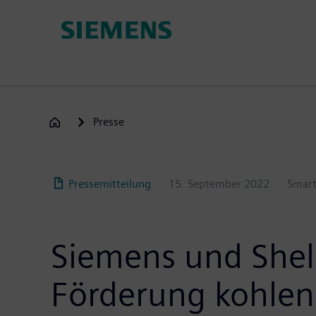
Passar
para
o
conteúdo
principal
Presse
Pressemitteilung
15. September 2022
Smart
Siemens und Shell
Förderung kohlens