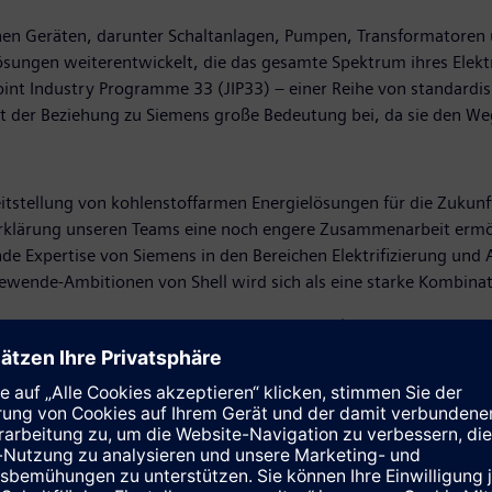
ischen Geräten, darunter Schaltanlagen, Pumpen, Transformatoren
ösungen weiterentwickelt, die das gesamte Spektrum ihres Elekt
nt Industry Programme 33 (JIP33) – einer Reihe von standardisi
sst der Beziehung zu Siemens große Bedeutung bei, da sie den 
eitstellung von kohlenstoffarmen Energielösungen für die Zukun
erklärung unseren Teams eine noch engere Zusammenarbeit ermög
sende Expertise von Siemens in den Bereichen Elektrifizierung u
wende-Ambitionen von Shell wird sich als eine starke Kombinat
ng und der Zusammenarbeit an mehreren Projekten seit 2010. Ei
Projekts Holland Hydrogen 1 (HH1) in der Maasvlakte in Rotter
nlagen zur Erzeugung von grünem Wasserstoff weltweit und die g
erken spielt die Siemens-Geschäftseinheit Electrification and 
ags wird Siemens auch am Betrieb der Anlage beteiligt sein, die
nlagen in der Nordsee erzeugt wird.