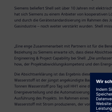
Siemens beliefert Shell seit über 10 Jahren mit elektr
hat sich Siemens zu einem Anbieter von kooperativen L
und durch die Gerätestandardisierung im Rahmen des Joi
Gasindustrie – noch weiter verstärkt wurden. Shell mi
„Eine enge Zusammenarbeit mit Partnern ist für die Ber
Beziehung zu Siemens erwarte ich, dass diese Absichts
Engineering & Project Capability bei Shell. „Die umfas
how, der Projektabwicklungskompetenz und den Energie
Die Absichtserklärung ist das Ergebnis dieser Beziehu
Wasserstoff ist der jüngst angekündigte Bau des Shell-
Tonnen Wasserstoff pro Tag soll HH1 eine der größten A
Energieverteilung und die Automatisierung von Umspannw
Ausführung des Projekts. Im Rahmen eines Wartungsvertr
Wasserstoff mit Strom produzieren, der von Windkrafta