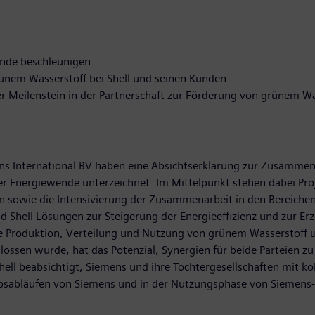
nde beschleunigen
grünem Wasserstoff bei Shell und seinen Kunden
r Meilenstein in der Partnerschaft zur Förderung von grünem Wa
ons International BV haben eine Absichtserklärung zur Zusamme
er Energiewende unterzeichnet. Im Mittelpunkt stehen dabei Pro
 sowie die Intensivierung der Zusammenarbeit in den Bereichen 
Shell Lösungen zur Steigerung der Energieeffizienz und zur Erz
die Produktion, Verteilung und Nutzung von grünem Wasserstoff u
ossen wurde, hat das Potenzial, Synergien für beide Parteien zu 
ell beabsichtigt, Siemens und ihre Tochtergesellschaften mit ko
ebsabläufen von Siemens und in der Nutzungsphase von Siemens-P