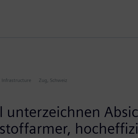
 Infrastructure
Zug, Schweiz
 unterzeichnen Absic
toffarmer, hocheffiz