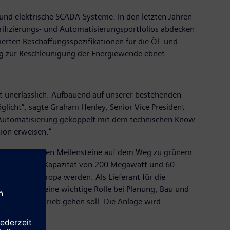
 und elektrische SCADA-Systeme. In den letzten Jahren
rifizierungs- und Automatisierungsportfolios abdecken
erten Beschaffungsspezifikationen für die Öl- und
Weg zur Beschleunigung der Energiewende ebnet.
ft unerlässlich. Aufbauend auf unserer bestehenden
licht“, sagte Graham Henley, Senior Vice President
nd Automatisierung gekoppelt mit dem technischen Know-
ion erweisen.“
ner der wichtigen Meilensteine auf dem Weg zu grünem
dam. Mit einer Kapazität von 200 Megawatt und 60
rößte in Europa werden. Als Lieferant für die
Automation eine wichtige Rolle bei Planung, Bau und
 2025 in Betrieb gehen soll. Die Anlage wird