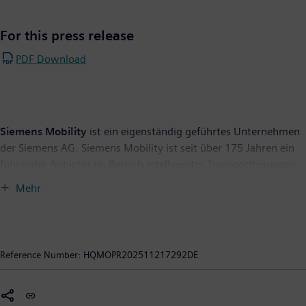
For this press release
PDF Download
Siemens Mobility
ist ein eigenständig geführtes Unternehmen
der Siemens AG. Siemens Mobility ist seit über 175 Jahren ein
führender Anbieter im Bereich intelligenter Transportlösungen
und entwickelt sein Portfolio durch Innovationen ständig
Mehr
weiter. Zum Kerngeschäft gehören Schienenfahrzeuge,
Bahnautomatisierungs- und Elektrifizierungslösungen, ein
umfangreiches Softwareportfolio, schlüsselfertige Bahnsysteme
sowie die dazugehörigen Serviceleistungen. Mit digitalen
Reference Number:
HQMOPR202511217292DE
Produkten und Lösungen und durch den Einsatz industrieller KI
ermöglicht Siemens Mobility Mobilitätsbetreibern auf der
ganzen Welt, ihre Infrastruktur intelligent zu machen, eine