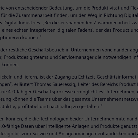
trie von entscheidender Bedeutung, um die Produktivität und Flex
r die Zusammenarbeit finden, um den Weg in Richtung Digitalis
 Digital Industries. „Bei dieser spannenden Zusammenarbeit zw
g eines echten integrierten ‚digitalen Fadens’, der das Product
optimieren können.“
der restliche Geschäftsbetrieb in Unternehmen voneinander abges
ler, Produktdesignteams und Servicemanager die notwendigen In
u können.
wickeln und liefern, ist der Zugang zu Echtzeit-Geschäftsinfor
ngen“, erläutert Thomas Saueressig, Leiter des Bereichs Product
trie 4.0-fähiger Geschäftsprozesse ermöglicht es Unternehmen, 
 Lösung können die Teams über das gesamte Unternehmensnetzwe
duktiv, profitabel und nachhaltig zu gestalten.“
n können, die die Technologien beider Unternehmen miteinande
4.0-fähige Daten über intelligente Anlagen und Produkte genut
esign bis zum Service und Anlagenmanagement abdecken und a