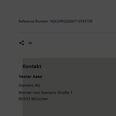
Unternehmen, damit sie unsere Software einfach und
ermöglicht es mehr als 440.000 Kunden, profitabel z
Partnern, Mitarbeitern und Vordenkern hilft SAP die
Reference Number:
HQCOPR202007135937DE
www.sap.com
Kontakt
Yashar Azad
Siemens AG
Werner-von-Siemens-Straße 1
80333 München