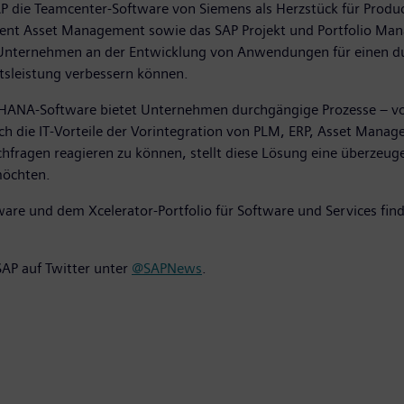
SAP die Teamcenter-Software von Siemens als Herzstück für Produc
ent Asset Management sowie das SAP Projekt und Portfolio Mana
Unternehmen an der Entwicklung von Anwendungen für einen du
ftsleistung verbessern können.
HANA-Software bietet Unternehmen durchgängige Prozesse – vo
urch die IT-Vorteile der Vorintegration von PLM, ERP, Asset M
achfragen reagieren zu können, stellt diese Lösung eine überzeug
möchten.
ware und dem Xcelerator-Portfolio für Software und Services fin
SAP auf Twitter unter
@SAPNews
.