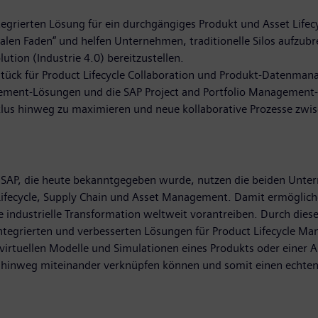
tegrierten Lösung für ein durchgängiges Produkt und Asset Lif
len Faden“ und helfen Unternehmen, traditionelle Silos aufzubre
ution (Industrie 4.0) bereitzustellen.
stück für Product Lifecycle Collaboration und Produkt-Datenma
nagement-Lösungen und die SAP Project and Portfolio Manageme
lus hinweg zu maximieren und neue kollaborative Prozesse zwis
 SAP, die heute bekanntgegeben wurde, nutzen die beiden Unt
Lifecycle, Supply Chain und Asset Management. Damit ermöglich
die industrielle Transformation weltweit vorantreiben. Durch di
h integrierten und verbesserten Lösungen für Product Lifecycle M
irtuellen Modelle und Simulationen eines Produkts oder einer A
hinweg miteinander verknüpfen können und somit einen echten 