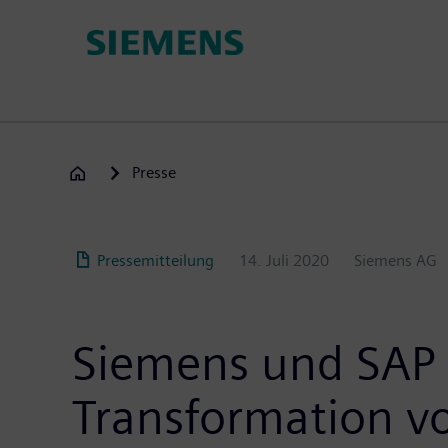
Passar
para
o
conteúdo
principal
Presse
Pressemitteilung
14. Juli 2020
Siemens AG
Siemens und SAP 
Transformation v