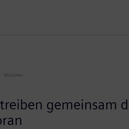
München
treiben gemeinsam die
oran