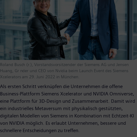
Roland Busch (r.), Vorstandsvorsitzender der Siemens AG und Jensen
Huang, Gr nder und CEO von Nvidia beim Launch Event des Siemens
Xcelerators am 29. Juni 2022 in München.
Als ersten Schritt verknüpfen die Unternehmen die offene
Business-Plattform Siemens Xcelerator und NVIDIA Omniverse,
eine Plattform für 3D-Design und Zusammenarbeit. Damit wird
ein industrielles Metaversum mit physikalisch gestützten,
digitalen Modellen von Siemens in Kombination mit Echtzeit-KI
von NVIDIA möglich. Es erlaubt Unternehmen, bessere und
schnellere Entscheidungen zu treffen.