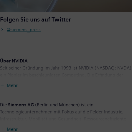
Folgen Sie uns auf Twitter
@siemens_press
Über NVIDIA
Seit seiner Gründung im Jahr 1993 ist NVIDIA (NASDAQ: NVDA)
ein Pionier im beschleunigten Computing. Die Erfindung der
GPU durch das Unternehmen im Jahr 1999 löste das Wachstum
Mehr
des PC-Gaming-Marktes aus, definierte Computergrafik neu und
leitete die Ära der modernen KI ein. NVIDIA ist heute ein Full-
Stack-Computing-Unternehmen mit Angeboten im
Die
Siemens AG
(Berlin und München) ist ein
Rechenzentrumsmaßstab, die die Branche verändern. Weitere
Technologieunternehmen mit Fokus auf die Felder Industrie,
Informationen unter
https://nvidianews.nvidia.com/
.
Infrastruktur, Mobilität und Gesundheit. Ressourceneffiziente
Fabriken, widerstandsfähige Lieferketten, intelligente Gebäude
Mehr