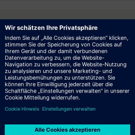
übernimmt keine Verpflichtung und beabsichtigt auch nicht,
diese zukunftsgerichteten Aussagen zu aktualisieren oder bei
einer anderen als der erwarteten Entwicklung zu korrigieren.
Aufgrund von Rundungen ist es möglich, dass sich einzelne
Follow
Zahlen in diesem und anderen Dokumenten nicht genau zur
angegebenen Summe addieren und dass dargestellte
Prozentangaben nicht genau die absoluten Werte
widerspiegeln, auf die sie sich beziehen.
Press | Company | Siemens
© Siemens 1996 – 2026
Corporate Information
Privacy Notice
Cookie Notice
Terms of Use
Digital ID