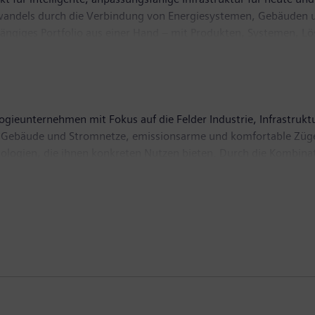
wandels durch die Verbindung von Energiesystemen, Gebäuden u
gängiges Portfolio aus einer Hand – mit Produkten, Systemen, L
rten Ökosystem hilft SI seinen Kunden im Wettbewerb erfolgreich
zum Schutz unseres Planeten. Der Hauptsitz von Siemens Smart In
 rund 70.400 Beschäftigte.
ogieunternehmen mit Fokus auf die Felder Industrie, Infrastrukt
nte Gebäude und Stromnetze, emissionsarme und komfortable Züge
logien, die ihnen konkreten Nutzen bieten. Durch die Kombinati
transformieren und verbessert damit den Alltag für Milliarden 
rs – einem weltweit führenden Anbieter von Medizintechnik, d
gung an der börsengelisteten Siemens Energy, einem der weltw
dete, erzielte der Siemens-Konzern einen Umsatz von 62,3 Mill
en weltweit rund 303.000 Beschäftigte. Weitere Informationen 