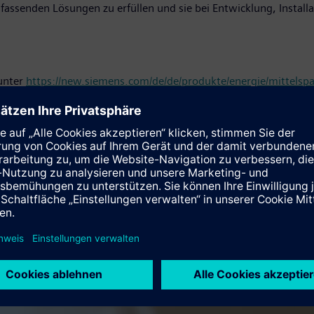
mfassenden Lösungen zu erfüllen und sie bei Entwicklung, Inst
 unter
https://new.siemens.com/de/de/produkte/energie/mittelsp