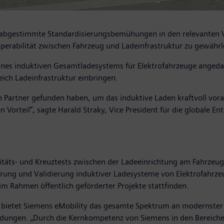
en abgestimmte Standardisierungsbemühungen in den relevanten
roperabilität zwischen Fahrzeug und Ladeinfrastruktur zu gewährl
 eines induktiven Gesamtladesystems für Elektrofahrzeuge anged
eich Ladeinfrastruktur einbringen.
en Partner gefunden haben, um das induktive Laden kraftvoll vor
orteil“, sagte Harald Straky, Vice President für die globale En
litäts- und Kreuztests zwischen der Ladeeinrichtung am Fahrzeu
erung und Validierung induktiver Ladesysteme von Elektrofahrzeug
m Rahmen öffentlich geförderter Projekte stattfinden.
ur bietet Siemens eMobility das gesamte Spektrum an modernste
dungen. „Durch die Kernkompetenz von Siemens in den Bereichen