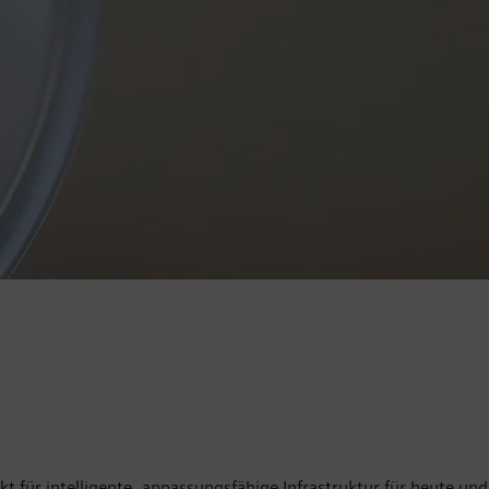
t für intelligente, anpassungsfähige Infrastruktur für heute und 