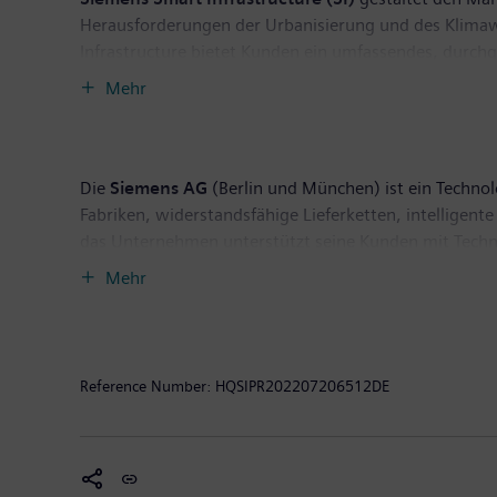
Herausforderungen der Urbanisierung und des Klima
Infrastructure bietet Kunden ein umfassendes, durch
Nutzung der Energie. Mit einem zunehmend digitalisie
Mehr
weiterzuentwickeln – und leistet dabei einen Beitrag 
Zum 30. September 2021 hatte das Geschäft weltweit
Die
Siemens AG
(Berlin und München) ist ein Technol
Fabriken, widerstandsfähige Lieferketten, intellige
das Unternehmen unterstützt seine Kunden mit Techno
Siemens seine Kunden, ihre Industrien und Märkte zu 
Mehr
des börsennotierten Unternehmens Siemens Healthinee
Darüber hinaus hält Siemens eine Minderheitsbeteili
und -erzeugung.
Im Geschäftsjahr 2021, das am 30. September 2021 en
Reference Number:
HQSIPR202207206512DE
Milliarden Euro. Zum 30.09.2021 hatte das Unternehm