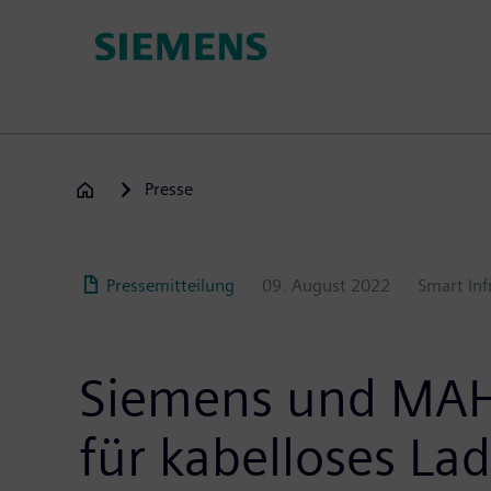
Passar
para
o
conteúdo
principal
Presse
Pressemitteilung
09. August 2022
Smart Inf
Siemens und MAHL
für kabelloses La