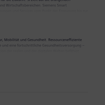
nd Wirtschaftsbereichen. Siemens Smart
ösungen und Services vom Punkt der Erzeugung bis zur
 zu sein und der Gesellschaft, sich
frastructure befindet sich in Zug in der Schweiz.
ur, Mobilität und Gesundheit. Ressourceneffiziente
 und eine fortschrittliche Gesundheitsversorgung –
on der realen und der digitalen Welten befähigt
von Menschen. Siemens ist mehrheitlicher Eigentümer
er die Zukunft der Gesundheitsversorgung gestaltet.
eit führenden Unternehmen in der Energieübertragung
iarden Euro und einen Gewinn nach Steuern von 6,7
finden Sie im Internet unter
www.siemens.com
.