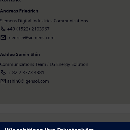
Zum 30.09.2021 hatte das Unternehmen weltweit rund
Andreas Friedrich
303.000 Beschäftigte. Weitere Informationen finden Sie im
Internet unter
www.siemens.com
.
Siemens Digital Industries Communications
+49 (1522) 2103967
friedrich@siemens.com
Ashlee Semin Shin
Communications Team / LG Energy Solution
+ 82 2 3773 4381
ashin0@lgensol.com
Follow