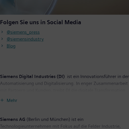
Folgen Sie uns in Social Media
@siemens_press
@siemensindustry
Blog
Siemens Digital Industries (DI)
ist ein Innovationsführer in der
Automatisierung und Digitalisierung. In enger Zusammenarbeit
mit Partnern und Kunden, treibt DI die digitale Transformation
in der Prozess- und Fertigungsindustrie voran. Mit dem Digital-
Mehr
Enterprise-Portfolio bietet Siemens Unternehmen jeder Größe
durchgängige Produkte, Lösungen und Services für die
Integration und Digitalisierung der gesamten
Siemens AG
(Berlin und München) ist ein
Wertschöpfungskette. Optimiert für die spezifischen
Technologieunternehmen mit Fokus auf die Felder Industrie,