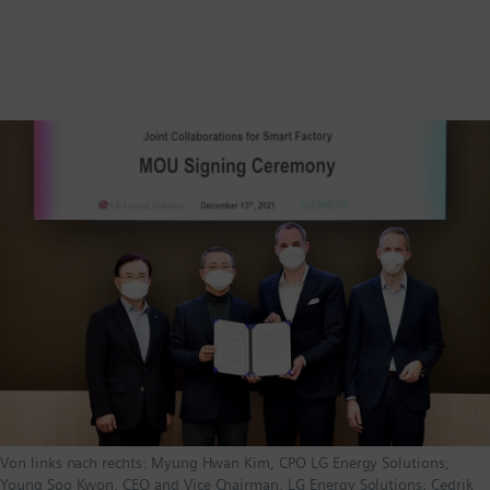
Von links nach rechts: Myung Hwan Kim, CPO LG Energy Solutions;
Young Soo Kwon, CEO and Vice Chairman, LG Energy Solutions; Cedrik