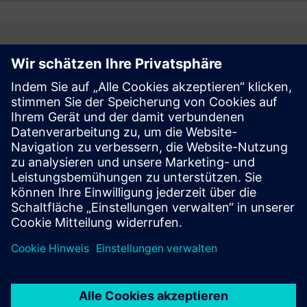
Follow
Press | Company | Siemens
© Siemens 1996 – 2026
Corporate Information
Privacy Notice
Cookie Notice
Terms of Use
Digital ID