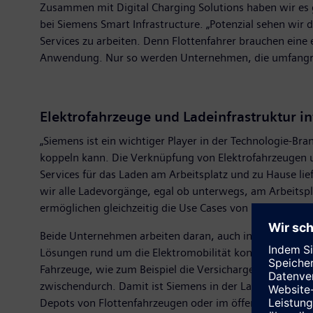
Zusammen mit Digital Charging Solutions haben wir es g
bei Siemens Smart Infrastructure. „Potenzial sehen wi
Services zu arbeiten. Denn Flottenfahrer brauchen eine 
Anwendung. Nur so werden Unternehmen, die umfangreiche
Elektrofahrzeuge und Ladeinfrastruktur in
„Siemens ist ein wichtiger Player in der Technologie-B
koppeln kann. Die Verknüpfung von Elektrofahrzeugen u
Services für das Laden am Arbeitsplatz und zu Hause li
wir alle Ladevorgänge, egal ob unterwegs, am Arbeitspl
ermöglichen gleichzeitig die Use Cases von morgen“, s
Beide Unternehmen arbeiten daran, auch in Zukunft wei
Lösungen rund um die Elektromobilität kontinuierlich e
Fahrzeuge, wie zum Beispiel die Versicharge AC-Wallbox,
zwischendurch. Damit ist Siemens in der Lage, Unterne
Depots von Flottenfahrzeugen oder im öffentlichen Rau