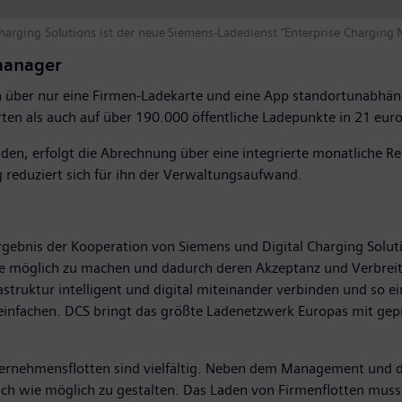
arging Solutions ist der neue Siemens-Ladedienst “Enterprise Charging 
-manager
 über nur eine Firmen-Ladekarte und eine App standortunabhäng
orten als auch auf über 190.000 öffentliche Ladepunkte in 21 eu
nden, erfolgt die Abrechnung über eine integrierte monatliche R
g reduziert sich für ihn der Verwaltungsaufwand.
rgebnis der Kooperation von Siemens und Digital Charging Soluti
ie möglich zu machen und dadurch deren Akzeptanz und Verbreitu
truktur intelligent und digital miteinander verbinden und so ei
einfachen. DCS bringt das größte Ladenetzwerk Europas mit gepr
nternehmensflotten sind vielfältig. Neben dem Management und 
ach wie möglich zu gestalten. Das Laden von Firmenflotten muss