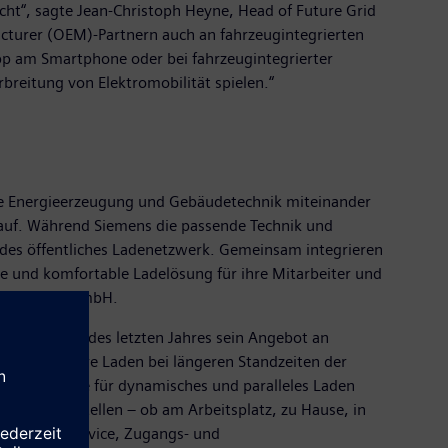
cht“, sagte Jean-Christoph Heyne, Head of Future Grid
cturer (OEM)-Partnern auch an fahrzeugintegrierten
App am Smartphone oder bei fahrzeugintegrierter
breitung von Elektromobilität spielen.“
rale Energieerzeugung und Gebäudetechnik miteinander
 auf. Während Siemens die passende Technik und
endes öffentliches Ladenetzwerk. Gemeinsam integrieren
e und komfortable Ladelösung für ihre Mitarbeiter und
g Solutions GmbH.
t im Laufe des letzten Jahres sein Angebot an
das langsamere Laden bei längeren Standzeiten der
nellladesäule für dynamisches und paralleles Laden
bereitzustellen – ob am Arbeitsplatz, zu Hause, in
trieb und Service, Zugangs- und