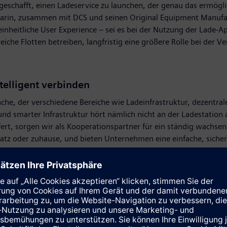
eschafft, einen Ladeservice zu launchen, der genau das ermögli
r darin, zusammen mit DCS und seinen Original Equipment Manufa
einheitliche User Experience – sei es bei der Nutzung der Lade-
 Flotten betreiben, langfristig eine größere Rolle bei der Ver
telligent verbinden
ranche, der verschiedene Bereiche wie Ladeinfrastruktur, dezent
nd smarter Infrastruktur hört nämlich nicht an der Ladestation
efert, sorgen wir als Kooperationspartner für ein ständig wachs
atz oder zuhause, und bieten Unternehmen eine einfache, sicher
o Markus Bartenschlager, Managing Director der Digital Chargin
tere gemeinsame Lösungen auf den Markt zu bringen. Siemens ha
rweitert. Sein Ladeinfrastrukturportfolio umfasst Lösungen für 
 die Depotlader der Sicharge UC-Familie oder die Sicharge D-Sch
hmenskunden für jeden Anwendungsbereich eine passende Lösung 
m. Zusätzlich stehen Kunden modulare Dienstleistungen, wie Be