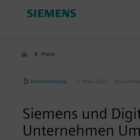
Passar
para
o
conteúdo
principal
Presse
Pressemitteilung
17. März 2021
Smart Infra
Siemens und Digit
Unternehmen Umst