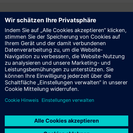
Follow
Press | Company | Siemens
© Siemens 1996 – 2026
Corporate Information
Privacy Notice
Cookie Notice
Terms of Use
Digital ID