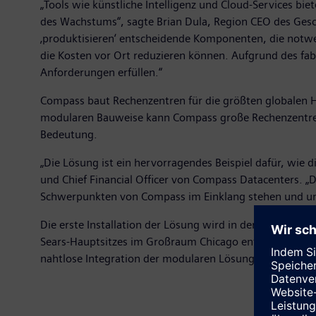
„Tools wie künstliche Intelligenz und Cloud-Services b
des Wachstums“, sagte Brian Dula, Region CEO des Gesch
‚produktisieren‘ entscheidende Komponenten, die notw
die Kosten vor Ort reduzieren können. Aufgrund des fab
Anforderungen erfüllen.“
Compass baut Rechenzentren für die größten globalen H
modularen Bauweise kann Compass große Rechenzentren i
Bedeutung.
„Die Lösung ist ein hervorragendes Beispiel dafür, wie
und Chief Financial Officer von Compass Datacenters. „D
Schwerpunkten von Compass im Einklang stehen und unse
Die erste Installation der Lösung wird in der zweiten
Sears-Hauptsitzes im Großraum Chicago entsteht. Das we
nahtlose Integration der modularen Lösung in alle Proj