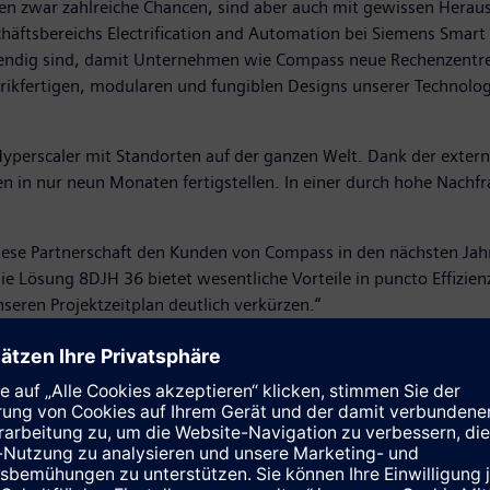
ieten zwar zahlreiche Chancen, sind aber auch mit gewissen Hera
äftsbereichs Electrification and Automation bei Siemens Smart I
endig sind, damit Unternehmen wie Compass neue Rechenzentren
rikfertigen, modularen und fungiblen Designs unserer Technolog
yperscaler mit Standorten auf der ganzen Welt. Dank der exter
n nur neun Monaten fertigstellen. In einer durch hohe Nachfra
 diese Partnerschaft den Kunden von Compass in den nächsten Ja
ie Lösung 8DJH 36 bietet wesentliche Vorteile in puncto Effizien
ren Projektzeitplan deutlich verkürzen.“
 Jahreshälfte 2025 auf dem neuen Rechenzentrumsgelände von Co
rkszertifizierte Servicepersonal von Siemens bietet Unterstütz
ekte zu gewährleisten.