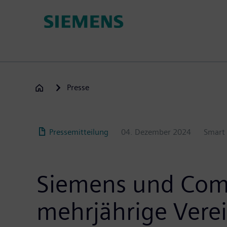
Passar
para
o
conteúdo
principal
Presse
Pressemitteilung
04. Dezember 2024
Smart 
Siemens und Comp
mehrjährige Verei