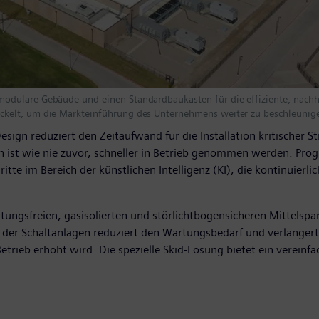
modulare Gebäude und einen Standardbaukasten für die effiziente, nach
ckelt, um die Markteinführung des Unternehmens weiter zu beschleunig
sign reduziert den Zeitaufwand für die Installation kritischer
och ist wie nie zuvor, schneller in Betrieb genommen werden. P
ritte im Bereich der künstlichen Intelligenz (KI), die kontinuie
artungsfreien, gasisolierten und störlichtbogensicheren Mittels
er Schaltanlagen reduziert den Wartungsbedarf und verlängert d
trieb erhöht wird. Die spezielle Skid-Lösung bietet ein vereinfa