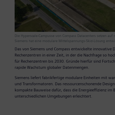
Die Hyperscale-Campusse von Compass Datacenters setzen auf 
Siemens hat eine modulare Mittelspannungs-Skid-Lösung entwi
Das von Siemens und Compass entwickelte innovative De
Rechenzentren in einer Zeit, in der die Nachfrage so h
für Rechenzentren bis 2030. Gründe hierfür sind Fortsch
rapide Wachstum globaler Datenmengen.
Siemens liefert fabrikfertige modulare Einheiten mit w
und Transformatoren. Das ressourcenschonende Design d
kompakte Bauweise dafür, dass die Energieeffizienz im Be
unterschiedlichen Umgebungen erleichtert.