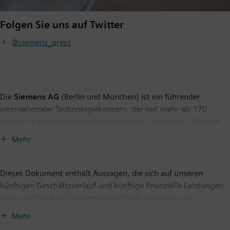
Folgen Sie uns auf Twitter
@siemens_press
Die
Siemens AG
(Berlin und München) ist ein führender
internationaler Technologiekonzern, der seit mehr als 170
Jahren für technische Leistungsfähigkeit, Innovation, Qualität,
Zuverlässigkeit und Internationalität steht. Das Unternehmen
Mehr
ist weltweit aktiv, und zwar schwerpunktmäßig auf den
Gebieten intelligente Infrastruktur bei Gebäuden und
dezentralen Energiesystemen sowie Automatisierung und
Dieses Dokument enthält Aussagen, die sich auf unseren
Digitalisierung in der Prozess- und Fertigungsindustrie. Siemens
künftigen Geschäftsverlauf und künftige finanzielle Leistungen
verbindet die physische und digitale Welt — mit dem Anspruch,
sowie auf künftige Siemens betreffende Vorgänge oder
daraus einen Nutzen für Kunden und Gesellschaft zu erzielen.
Entwicklungen beziehen und zukunftsgerichtete Aussagen
Mehr
Durch Mobility, einem der führenden Anbieter intelligenter
darstellen können. Diese Aussagen sind erkennbar an