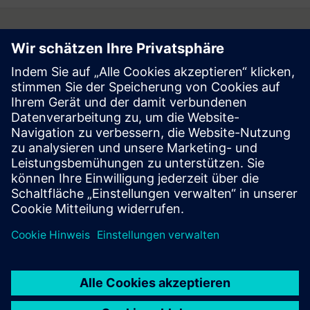
Follow
Press | Company | Siemens
© Siemens 1996 – 2026
Corporate Information
Privacy Notice
Cookie Notice
Terms of Use
Digital ID