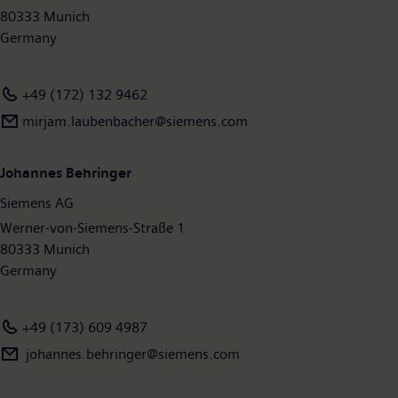
Konzern einen Umsatz von 55,3 Milliarden Euro und einen
80333 Munich
Gewinn nach Steuern von 4,2 Milliarden Euro. Zum 30.09.2020
Germany
hatte das Unternehmen weltweit rund 293.000 Beschäftigte.
Weitere Informationen finden Sie im Internet unter
+49 (172) 132 9462
www.siemens.com
.
mirjam.laubenbacher@siemens.com
Johannes Behringer
Siemens AG
Werner-von-Siemens-Straße 1
80333 Munich
Germany
+49 (173) 609 4987
johannes.behringer@siemens.com