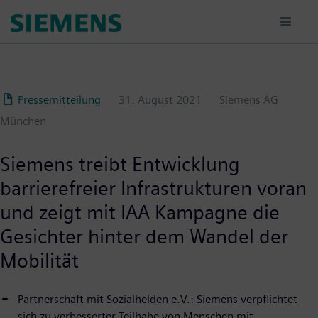
Passar
para
o
conteúdo
principal
Pressemitteilung
31. August 2021
Siemens AG
München
Siemens treibt Entwicklung
barrierefreier Infrastrukturen voran
und zeigt mit IAA Kampagne die
Gesichter hinter dem Wandel der
Mobilität
Partnerschaft mit Sozialhelden e.V.: Siemens verpflichtet
sich zu verbesserter Teilhabe von Menschen mit