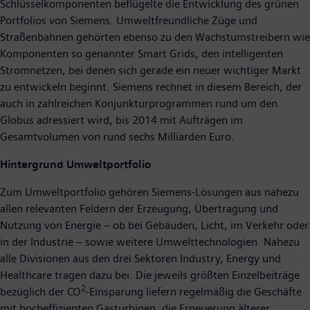
Schlüsselkomponenten beflügelte die Entwicklung des grünen
Portfolios von Siemens. Umweltfreundliche Züge und
Straßenbahnen gehörten ebenso zu den Wachstumstreibern wie
Komponenten so genannter Smart Grids, den intelligenten
Stromnetzen, bei denen sich gerade ein neuer wichtiger Markt
zu entwickeln beginnt. Siemens rechnet in diesem Bereich, der
auch in zahlreichen Konjunkturprogrammen rund um den
Globus adressiert wird, bis 2014 mit Aufträgen im
Gesamtvolumen von rund sechs Milliarden Euro.
Hintergrund Umweltportfolio
Zum Umweltportfolio gehören Siemens-Lösungen aus nahezu
allen relevanten Feldern der Erzeugung, Übertragung und
Nutzung von Energie – ob bei Gebäuden, Licht, im Verkehr oder
in der Industrie – sowie weitere Umwelttechnologien. Nahezu
alle Divisionen aus den drei Sektoren Industry, Energy und
Healthcare tragen dazu bei. Die jeweils größten Einzelbeiträge
2
bezüglich der CO
-Einsparung liefern regelmäßig die Geschäfte
mit hocheffizienten Gasturbinen, die Erneuerung älterer