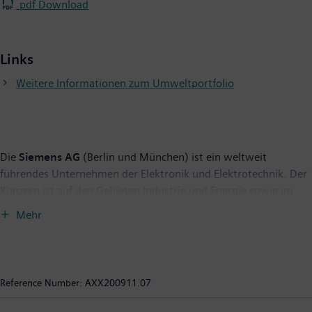
.pdf Download
Links
Weitere Informationen zum Umweltportfolio
Die
Siemens AG
(Berlin und München) ist ein weltweit
führendes Unternehmen der Elektronik und Elektrotechnik. Der
Konzern ist auf den Gebieten Industrie und Energie sowie im
Gesundheitssektor tätig. Rund 410.000 Mitarbeiter
Mehr
(fortgeführte Aktivitäten) entwickeln und fertigen Produkte,
projektieren und erstellen Systeme und Anlagen und bieten
maßgeschneiderte Lösungen an. Siemens steht seit über 160
Jahren für technische Leistungsfähigkeit, Innovation, Qualität,
Reference Number:
AXX200911.07
Zuverlässigkeit und Internationalität. Im Geschäftsjahr 2008
erzielte das Unternehmen nach IFRS einen Umsatz von 77,3