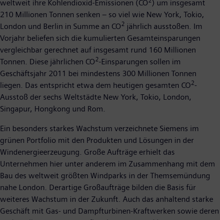
2
weltweit ihre Kohlendioxid-Emissionen (CO
) um insgesamt
210 Millionen Tonnen senken – so viel wie New York, Tokio,
2
London und Berlin in Summe an CO
jährlich ausstoßen. Im
Vorjahr beliefen sich die kumulierten Gesamteinsparungen
vergleichbar gerechnet auf insgesamt rund 160 Millionen
2
Tonnen. Diese jährlichen CO
-Einsparungen sollen im
Geschäftsjahr 2011 bei mindestens 300 Millionen Tonnen
2
liegen. Das entspricht etwa dem heutigen gesamten CO
-
Ausstoß der sechs Weltstädte New York, Tokio, London,
Singapur, Hongkong und Rom.
Ein besonders starkes Wachstum verzeichnete Siemens im
grünen Portfolio mit den Produkten und Lösungen in der
Windenergieerzeugung. Große Aufträge erhielt das
Unternehmen hier unter anderem im Zusammenhang mit dem
Bau des weltweit größten Windparks in der Themsemündung
nahe London. Derartige Großaufträge bilden die Basis für
weiteres Wachstum in der Zukunft. Auch das anhaltend starke
Geschäft mit Gas- und Dampfturbinen-Kraftwerken sowie deren