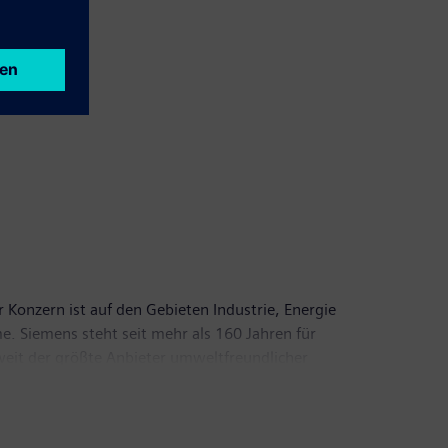
 Konzern ist auf den Gebieten Industrie, Energie
e. Siemens steht seit mehr als 160 Jahren für
tweit der größte Anbieter umweltfreundlicher
Siemens im vergangenen Geschäftsjahr, das am 30.
rn von 7,0 Milliarden Euro. Ende September 2011
den Sie im Internet unter
www.siemens.com
.