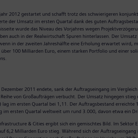
ahr 2012 gestartet und schafft trotz des schwierigeren konjunk
erte der Umsatz im ersten Quartal dank des guten Auftragsbest
isseite wurde das Niveau des Vorjahres wegen Projektverzögerun
ben auch in der Realwirtschaft Spuren hinterlassen. Der Umsatz 
enn in der zweiten Jahreshälfte eine Erholung erwartet wird, m
ber 100 Milliarden Euro, einem starken Portfolio und einer soli
ens.
. Dezember 2011 endete, sank der Auftragseingang im Vergleich
e Reihe von Großaufträgen verbucht. Der Umsatz hingegen stieg 
 lag im ersten Quartal bei 1,11. Der Auftragsbestand erreichte 1
g im ersten Quartal weltweit um rund 3.000, davon etwa ein Dr
nfrastructure & Cities ergibt sich ein gemischtes Bild. Im Sektor
uf 6,2 Milliarden Euro stieg. Während sich der Auftragseingan