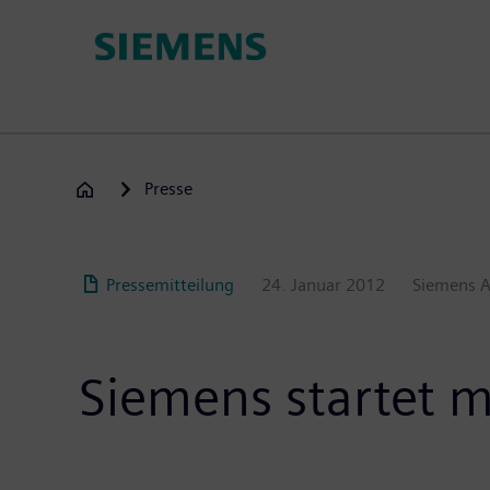
Passar
para
o
conteúdo
principal
Presse
Pressemitteilung
24. Januar 2012
Siemens 
Siemens startet m