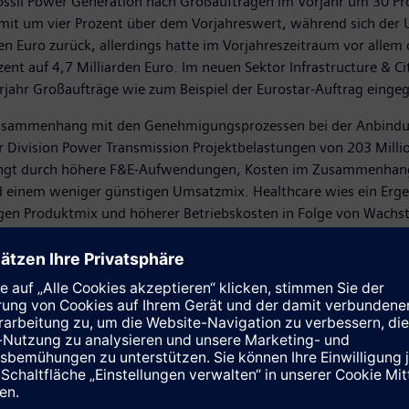
 Fossil Power Generation nach Großaufträgen im Vorjahr um 30 Pr
mit um vier Prozent über dem Vorjahreswert, während sich der U
en Euro zurück, allerdings hatte im Vorjahreszeitraum vor allem
ozent auf 4,7 Milliarden Euro. Im neuen Sektor Infrastructure & 
rjahr Großaufträge wie zum Beispiel der Eurostar-Auftrag einge
 Zusammenhang mit den Genehmigungsprozessen bei der Anbindun
er Division Power Transmission Projektbelastungen von 203 Mill
 bedingt durch höhere F&E-Aufwendungen, Kosten im Zusammenhan
einem weniger günstigen Umsatzmix. Healthcare wies ein Ergebn
gen Produktmix und höherer Betriebskosten in Folge von Wachst
aro D negativ aufs Ergebnis. Ursache ist hier die bekannte Schw
 den Bahnverkehr zwischen Deutschland und Frankreich bereitzu
o zurück. Insgesamt sank das Ergebnis der fortgeführten Aktivi