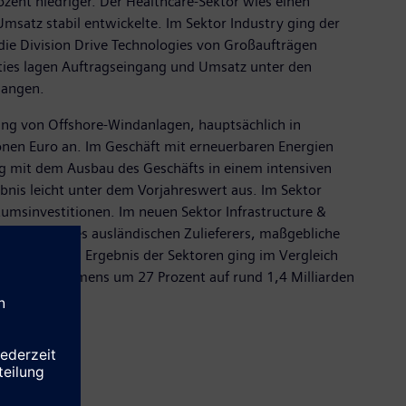
ozent niedriger. Der Healthcare-Sektor wies einen
msatz stabil entwickelte. Im Sektor Industry ging der
 die Division Drive Technologies von Großaufträgen
Cities lagen Auftragseingang und Umsatz unter den
gangen.
g von Offshore-Windanlagen, hauptsächlich in
ionen Euro an. Im Geschäft mit erneuerbaren Energien
g mit dem Ausbau des Geschäfts in einem intensiven
is leicht unter dem Vorjahreswert aus. Im Sektor
umsinvestitionen. Im neuen Sektor Infrastructure &
ierigkeit eines ausländischen Zulieferers, maßgebliche
stellen. Das Ergebnis der Sektoren ging im Vergleich
täten von Siemens um 27 Prozent auf rund 1,4 Milliarden