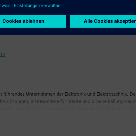
012
t führendes Unternehmen der Elektronik und Elektrotechnik. Der
rukturlösungen, insbesondere für Städte und urbane Ballungsräum
Zuverlässigkeit und Internationalität. Siemens ist außerdem wel
ntfallen auf grüne Produkte und Lösungen. Insgesamt erzielte 
n Umsatz von 73,5 Milliarden Euro und einen Gewinn nach Steue
 weltweit rund 360.000 Beschäftigte. Weitere Informationen fin