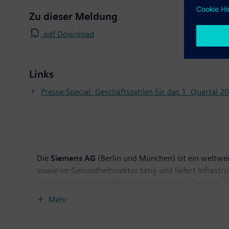
Zu dieser Meldung
.pdf Download
Links
Presse-Special: Geschäftszahlen für das 1. Quartal 2
Die
Siemens AG
(Berlin und München) ist ein weltwei
sowie im Gesundheitssektor tätig und liefert Infrast
technische Leistungsfähigkeit, Innovation, Qualität, 
Technologien. Rund 40 Prozent des Konzernumsatzes e
Mehr
September 2011 endete, auf fortgeführter Basis eine
hatte das Unternehmen auf dieser fortgeführten Basis