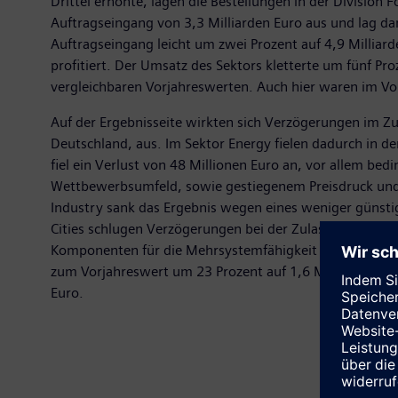
Drittel erhöhte, lagen die Bestellungen in der Division
Auftragseingang von 3,3 Milliarden Euro aus und lag da
Auftragseingang leicht um zwei Prozent auf 4,9 Milliard
profitiert. Der Umsatz des Sektors kletterte um fünf Pr
vergleichbaren Vorjahreswerten. Auch hier waren im Vo
Auf der Ergebnisseite wirkten sich Verzögerungen im
Deutschland, aus. Im Sektor Energy fielen dadurch in d
fiel ein Verlust von 48 Millionen Euro an, vor allem
Wettbewerbsumfeld, sowie gestiegenem Preisdruck und 
Industry sank das Ergebnis wegen eines weniger günsti
Cities schlugen Verzögerungen bei der Zulassung des Vel
Komponenten für die Mehrsystemfähigkeit des Zuges für
zum Vorjahreswert um 23 Prozent auf 1,6 Milliarden Eur
Euro.​