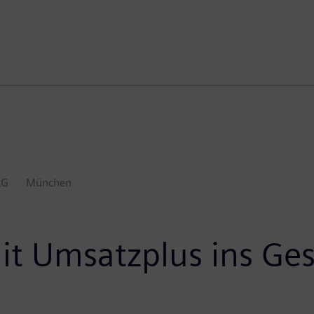
AG
München
it Umsatzplus ins Ge