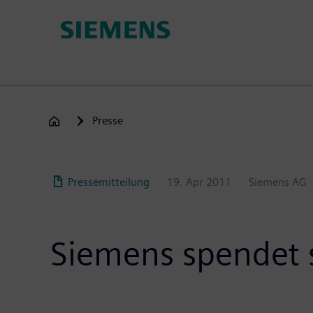
Passar
para
o
conteúdo
principal
Presse
Pressemitteilung
19. Apr 2011
Siemens AG
Siemens spendet s