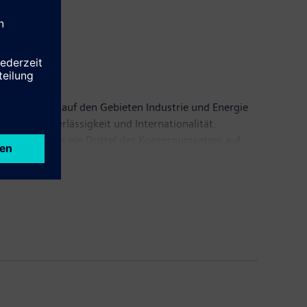
 Konzern ist auf den Gebieten Industrie und Energie
alität, Zuverlässigkeit und Internationalität.
ällt mehr als ein Drittel des Konzernumsatzes auf
 endete, einen Umsatz von 76 Milliarden Euro und
000 Beschäftigte. Weitere Informationen finden Sie