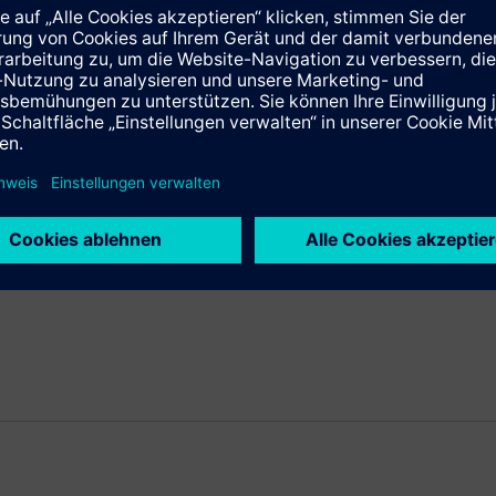
it führendes Unternehmen der Elektronik und Elektrotechnik. Der
ber 160 Jahren für technische Leistungsfähigkeit, Innovation, Qu
weltfreundlicher Technologien. Mit rund 28 Milliarden Euro entf
emens im vergangenen Geschäftsjahr, das am 30. September 2010
Ende September 2010 hatte das Unternehmen weltweit rund 405.