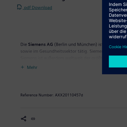
.pdf Download
Die
Siemens AG
(Berlin und München) ist ein weltwe
sowie im Gesundheitssektor tätig. Siemens steht seit ü
Siemens ist außerdem weltweit der größte Anbieter um
grüne Produkte und Lösungen. Insgesamt erzielte Si
Mehr
einen Gewinn nach Steuern von 4,1 Milliarden Euro. 
im Internet unter
http://www.siemens.com
.
Reference Number:
AXX20110457d