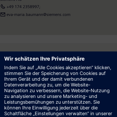
+49 174 2358997;
eva-maria.baumann@siemens.com
Follow
Press | Company | Siemens
© Siemens 1996 – 2026
Corporate Information