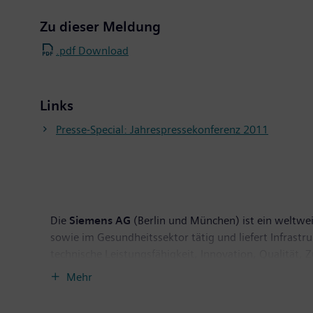
Zu dieser Meldung
.pdf Download
Links
Presse-Special: Jahrespressekonferenz 2011
Die
Siemens AG
(Berlin und München) ist ein weltwei
sowie im Gesundheitssektor tätig und liefert Infrast
technische Leistungsfähigkeit, Innovation, Qualität, 
Technologien. Rund 40 Prozent des Konzernumsatzes e
Mehr
September 2011 endete, auf fortgeführter Basis eine
hatte das Unternehmen auf dieser fortgeführten Basis