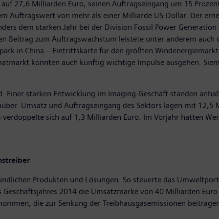
auf 27,6 Milliarden Euro, seinen Auftragseingang um 15 Prozent
em Auftragswert von mehr als einer Milliarde US-Dollar. Der ern
onders dem starken Jahr bei der Division Fossil Power Generatio
en Beitrag zum Auftragswachstum leistete unter anderem auch di
park in China – Eintrittskarte für den größten Windenergiemarkt
tmarkt könnten auch künftig wichtige Impulse ausgehen. Siemen
ild. Einer starken Entwicklung im Imaging-Geschäft standen anh
enüber. Umsatz und Auftragseingang des Sektors lagen mit 12,5 
 verdoppelte sich auf 1,3 Milliarden Euro. Im Vorjahr hatten We
streiber
eundlichen Produkten und Lösungen. So steuerte das Umweltportf
s Geschäftsjahres 2014 die Umsatzmarke von 40 Milliarden Euro 
ommen, die zur Senkung der Treibhausgasemissionen beitragen 