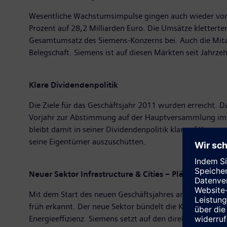
Wesentliche Wachstumsimpulse gingen auch wieder von 
Prozent auf 28,2 Milliarden Euro. Die Umsätze kletterte
Gesamtumsatz des Siemens-Konzerns bei. Auch die Mitarb
Belegschaft. Siemens ist auf diesen Märkten seit Jahrzeh
Klare Dividendenpolitik
Die Ziele für das Geschäftsjahr 2011 wurden erreicht. 
Vorjahr zur Abstimmung auf der Hauptversammlung im J
bleibt damit in seiner Dividendenpolitik klar auf Kurs
seine Eigentümer auszuschütten.
Neuer Sektor Infrastructure & Cities – Pläne für Os
Mit dem Start des neuen Geschäftsjahres am 1. Oktober 
früh erkannt. Der neue Sektor bündelt die Kompetenzen
Energieeffizienz. Siemens setzt auf den direkten Dialog