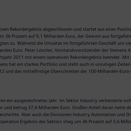
ven Rekordergebnis abgeschlossen und startet aus einer Position
 36 Prozent auf 9,1 Milliarden Euro, der Gewinn aus fortgeführt
gten zu. Während die Umsätze im fortgeführten Geschäft um sieb
iarden Euro. Peter Löscher, Vorstandsvorsitzender der Siemens A
tsjahr 2011 mit einem operativen Rekordergebnis beendet. Mit u
s hat ein starkes Portfolio und steht auch in unruhigen Zeiten f
und das mittelfristige Überschreiten der 100-Milliarden-Euro-
en ein ausgezeichnetes Jahr. Im Sektor Industry verbesserte sic
r und betrug 37,6 Milliarden Euro. Großen Anteil daran hatte d
eschichte. Aber auch die Divisionen Industry Automation und D
perative Ergebnis des Sektors stieg um 36 Prozent auf 3,6 Milli