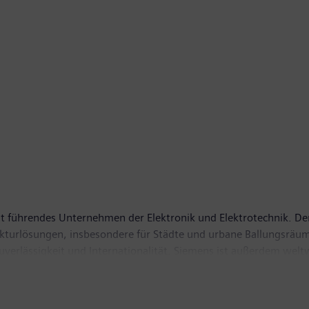
t führendes Unternehmen der Elektronik und Elektrotechnik. Der
rukturlösungen, insbesondere für Städte und urbane Ballungsräum
Zuverlässigkeit und Internationalität. Siemens ist außerdem wel
ntfallen auf grüne Produkte und Lösungen. Insgesamt erzielte 
n Umsatz von 73,5 Milliarden Euro und einen Gewinn nach Steue
 weltweit rund 360.000 Beschäftigte. Weitere Informationen fin