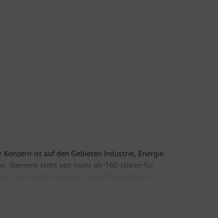
 Konzern ist auf den Gebieten Industrie, Energie
e. Siemens steht seit mehr als 160 Jahren für
tweit der größte Anbieter umweltfreundlicher
Siemens im vergangenen Geschäftsjahr, das am 30.
rn von 7,0 Milliarden Euro. Ende September 2011
den Sie im Internet unter
www.siemens.com
.