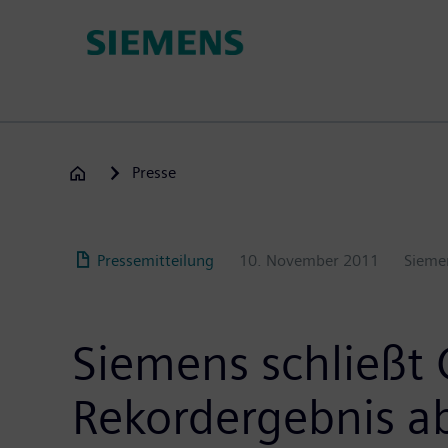
Passar
para
o
conteúdo
principal
Presse
Pressemitteilung
10. November 2011
Sieme
Siemens schließt
Rekordergebnis a