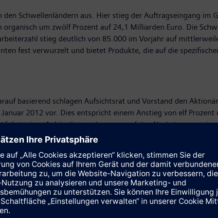
den Schwellenländern aus. Hier stieg der Auftragseingang im G
n organisch um zwölf Prozent auf 24,1 Milliarden Euro. Die Schw
eiterzahl stieg deutlich von 85.000 im Vorjahr auf mittlerweile
nten fest verwurzelt und bietet Produkte, die auf die spezifisch
Darauf basierend schlagen Aufsichtsrat und Vorstand den Aktionä
anuar 2012 vor. Dies entspricht einem Anstieg von elf Prozent
 und folgt seiner Ankündigung, bezogen auf den Nachsteuergewin
ram unverändert
2011 nahm auch der neue Sektor Infrastructure & Cities die Arb
 und Geschäfte von Siemens auf diesem Gebiet und bietet Städ
 mit den städtischen Entscheidungsträgern und wird nun aus eine