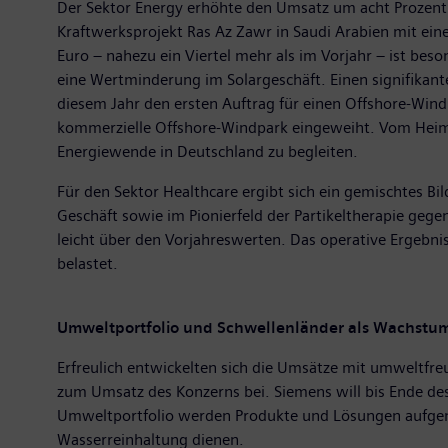
Der Sektor Energy erhöhte den Umsatz um acht Prozent 
Kraftwerksprojekt Ras Az Zawr in Saudi Arabien mit ein
Euro – nahezu ein Viertel mehr als im Vorjahr – ist bes
eine Wertminderung im Solargeschäft. Einen signifikant
diesem Jahr den ersten Auftrag für einen Offshore-Wind
kommerzielle Offshore-Windpark eingeweiht. Vom Heima
Energiewende in Deutschland zu begleiten.
Für den Sektor Healthcare ergibt sich ein gemischtes B
Geschäft sowie im Pionierfeld der Partikeltherapie geg
leicht über den Vorjahreswerten. Das operative Ergebnis
belastet.
Umweltportfolio und Schwellenländer als Wachstum
Erfreulich entwickelten sich die Umsätze mit umweltfr
zum Umsatz des Konzerns bei. Siemens will bis Ende de
Umweltportfolio werden Produkte und Lösungen aufgen
Wasserreinhaltung dienen.