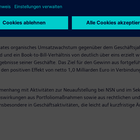
u einem späteren Zeitpunkt laufen unverändert weiter. Siemen
erates organisches Umsatzwachstum gegenüber dem Geschäftsja
und ein Book-to-Bill-Verhältnis von deutlich über eins erzielt 
bnisse seiner Geschäfte. Das Ziel für den Gewinn aus fortgefüh
e den positiven Effekt von netto 1,0 Milliarden Euro in Verbind
menhang mit Aktivitäten zur Neuaufstellung bei NSN und im S
 Auswirkungen aus Portfoliomaßnahmen sowie aus rechtlichen 
besondere in Geschäftsaktivitäten, die leicht auf kurzfristige 