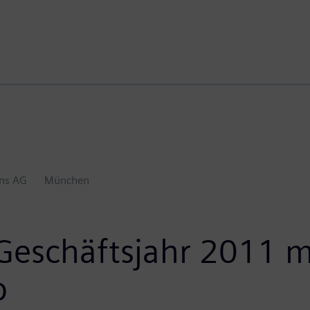
ns AG
München
 Geschäftsjahr 2011 m
b