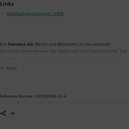
Links
Nachhaltigkeitsbericht 2008
Die
Siemens AG
(Berlin und München) ist ein weltweit
führendes Unternehmen der Elektronik und Elektrotechnik. Der
Konzern ist auf den Gebieten Industrie und Energie sowie im
Gesundheitssektor tätig. Rund 430.000 Mitarbeiter
Mehr
(fortgeführte Aktivitäten) entwickeln und fertigen Produkte,
projektieren und erstellen Systeme und Anlagen und bieten
maßgeschneiderte Lösungen an. Siemens steht seit über 160
Jahren für technische Leistungsfähigkeit, Innovation, Qualität,
Reference Number:
AXX200906.63 d
Zuverlässigkeit und Internationalität. Im Geschäftsjahr 2008
erzielte das Unternehmen nach IFRS einen Umsatz von 77,3
Mrd. EUR und einen Gewinn nach Steuern von 5,9 Mrd. EUR.
Weitere Informationen finden Sie im Internet unter
www.siemens.com
.