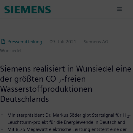
Passar
para
o
conteúdo
principal
Pressemitteilung
09. Juli 2021
Siemens AG
Wunsiedel
Siemens realisiert in Wunsiedel eine
der größten CO
-freien
2
Wasserstoffproduktionen
Deutschlands
Ministerpräsident Dr. Markus Söder gibt Startsignal für H
-
2
Leuchtturm-projekt für die Energiewende in Deutschland
Mit 8,75 Megawatt elektrische Leistung entsteht eine der