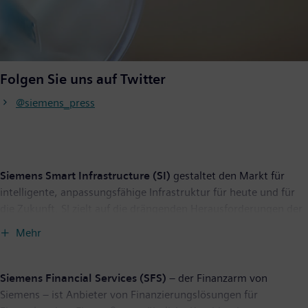
Folgen Sie uns auf Twitter
@siemens_press
Siemens Smart Infrastructure (SI)
gestaltet den Markt für
intelligente, anpassungsfähige Infrastruktur für heute und für
die Zukunft. SI zielt auf die drängenden Herausforderungen der
Urbanisierung und des Klimawandels durch die Verbindung von
Mehr
Energiesystemen, Gebäuden und Wirtschaftsbereichen. Siemens
Smart Infrastructure bietet Kunden ein umfassendes,
durchgängiges Portfolio aus einer Hand – mit Produkten,
Siemens Financial Services (SFS)
– der Finanzarm von
Systemen, Lösungen und Services vom Punkt der Erzeugung bis
Siemens – ist Anbieter von Finanzierungslösungen für
zur Nutzung der Energie. Mit einem zunehmend digitalisierten