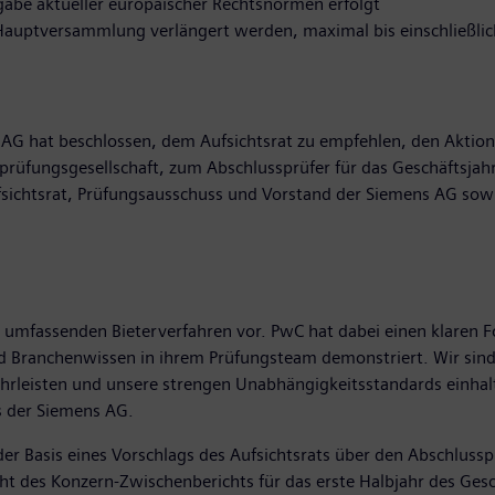
be aktueller europäischer Rechtsnormen erfolgt
Hauptversammlung verlängert werden, maximal bis einschließlic
s AG hat beschlossen, dem Aufsichtsrat zu empfehlen, den Akti
rüfungsgesellschaft, zum Abschlussprüfer für das Geschäftsjah
Aufsichtsrat, Prüfungsausschuss und Vorstand der Siemens AG s
 umfassenden Bieterverfahren vor. PwC hat dabei einen klaren F
nd Branchenwissen in ihrem Prüfungsteam demonstriert. Wir sin
hrleisten und unsere strengen Unabhängigkeitsstandards einhalt
s der Siemens AG.
 Basis eines Vorschlags des Aufsichtsrats über den Abschlusspr
cht des Konzern-Zwischenberichts für das erste Halbjahr des Ge