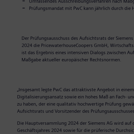
Umfassendes Ausschreibungsverfahren nach Maßga
Prüfungsmandat mit PwC kann jährlich durch die 
Der Prüfungsausschuss des Aufsichtsrats der Siemen
2024 die PricewaterhouseCoopers GmbH, Wirtschaftsp
ist das Ergebnis eines intensiven Dialogs zwischen 
Maßgabe aktueller europäischer Rechtsnormen.
„Insgesamt legte PwC das attraktivste Angebot in einem
Digitalisierungsansatz sowie ein hohes Maß an Fach- u
zu haben, der eine qualitativ hochwertige Prüfung gewä
Aufsichtsrats und Vorsitzender des Prüfungsausschusse
Die Hauptversammlung 2024 der Siemens AG wird auf der
Geschäftsjahres 2024 sowie für die prüferische Durchsi