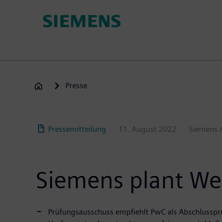
Passar
para
o
conteúdo
principal
Presse
Pressemitteilung
11. August 2022
Siemens 
Siemens plant We
Prüfungsausschuss empfiehlt PwC als Abschlusspr