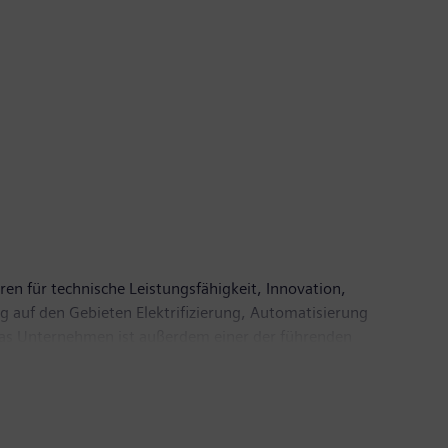
ren für technische Leistungsfähigkeit, Innovation,
g auf den Gebieten Elektrifizierung, Automatisierung
. Das Unternehmen ist außerdem einer der führenden
 Automatisierungs-, Antriebs- und Softwarelösungen
ineers AG ein führender Anbieter bildgebender
inischer IT. Im Geschäftsjahr 2018, das am 30.
6,1 Milliarden Euro. Ende September 2018 hatte das