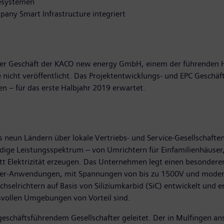
iesystemen
any Smart Infrastructure integriert
hter Geschäft der KACO new energy GmbH, einem der führenden He
icht veröffentlicht. Das Projektentwicklungs- und EPC Geschäft 
en – für das erste Halbjahr 2019 erwartet.
s neun Ländern über lokale Vertriebs- und Service-Gesellschaften
dige Leistungsspektrum – von Umrichtern für Einfamilienhäuser,
t Elektrizität erzeugen. Das Unternehmen legt einen besonde
icher-Anwendungen, mit Spannungen von bis zu 1500V und modern
selrichtern auf Basis von Siliziumkarbid (SiC) entwickelt und e
hsvollen Umgebungen von Vorteil sind.
eschäftsführendem Gesellschafter geleitet. Der in Mulfingen an