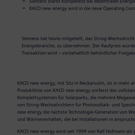
Siemens stärkt Kompetenz bei dezentralen Energ
KACO new energy wird in die neue Operating Comp
Siemens hat heute mitgeteilt, das String-Wechselric
Energiebranche, zu übernehmen. Der Kaufpreis wurde n
Transaktion wird – vorbehaltlich behördlicher Freigab
KACO new energy, mit Sitz in Neckarsulm, ist in mehr al
Produktlinie von KACO new energy umfasst das vollstän
Komplettsystemen für Solarparks, die mehrere Megawat
von String-Wechselrichtern für Photovoltaik- und Spe
new energy die nächste Technologie-Generation von Wech
und Wärmeverhalten, die bei Installationen in anspruc
KACO new energy wird seit 1999 von Ralf Hofmann als g