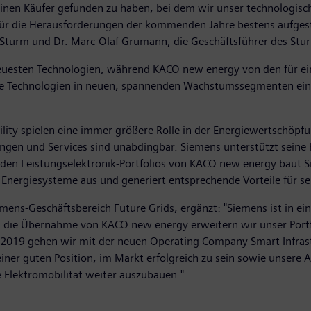
s einen Käufer gefunden zu haben, bei dem wir unser technologi
ür die Herausforderungen der kommenden Jahre bestens aufgeste
turm und Dr. Marc-Olaf Grumann, die Geschäftsführer des Stur
neuesten Technologien, während KACO new energy von den für e
ese Technologien in neuen, spannenden Wachstumssegmenten einzu
lity spielen eine immer größere Rolle in der Energiewertschöpf
ngen und Services sind unabdingbar. Siemens unterstützt seine K
enden Leistungselektronik-Portfolios von KACO new energy baut S
 Energiesysteme aus und generiert entsprechende Vorteile für s
ens-Geschäftsbereich Future Grids, ergänzt: "Siemens ist in ein
ch die Übernahme von KACO new energy erweitern wir unser Port
 2019 gehen wir mit der neuen Operating Company Smart Infrast
 einer guten Position, im Markt erfolgreich zu sein sowie unsere 
e Elektromobilität weiter auszubauen."