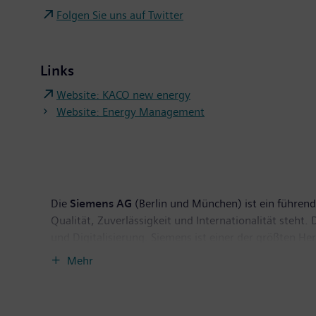
Folgen Sie uns auf Twitter
Links
Website: KACO new energy
Website: Energy Management
Die
Siemens AG
(Berlin und München) ist ein führende
Qualität, Zuverlässigkeit und Internationalität steh
und Digitalisierung. Siemens ist einer der größten H
Anbieter effizienter Stromerzeugungs- und Stromüber
Mehr
für die Industrie. Darüber hinaus ist das Unternehme
medizinischer Geräte wie Computertomographen und M
September 2018 endete, erzielte Siemens einen Umsat