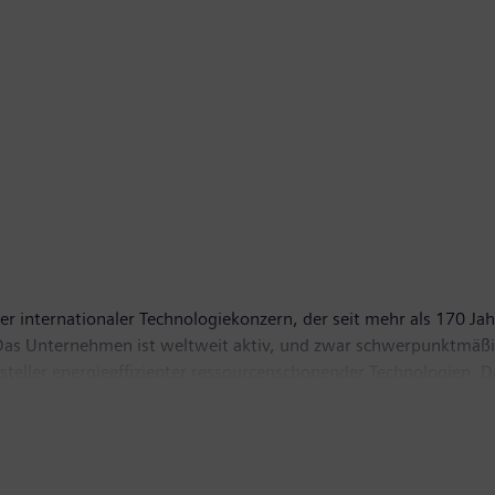
r internationaler Technologiekonzern, der seit mehr als 170 Jah
t. Das Unternehmen ist weltweit aktiv, und zwar schwerpunktmäßi
ersteller energieeffizienter ressourcenschonender Technologien
tragungslösungen, Pionier bei Infrastrukturlösungen sowie bei
n mit seiner börsennotierten Tochtergesellschaft Siemens Health
agnetresonanztomographen sowie in der Labordiagnostik und kl
z von 83,0 Milliarden Euro und einen Gewinn nach Steuern von 