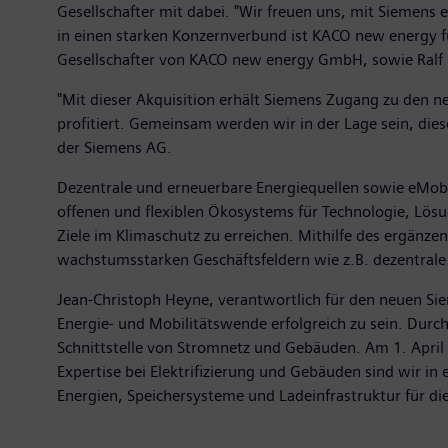
Gesellschafter mit dabei. "Wir freuen uns, mit Siemen
in einen starken Konzernverbund ist KACO new energy f
Gesellschafter von KACO new energy GmbH, sowie Ralf S
"Mit dieser Akquisition erhält Siemens Zugang zu den 
profitiert. Gemeinsam werden wir in der Lage sein, di
der Siemens AG.
Dezentrale und erneuerbare Energiequellen sowie eMobi
offenen und flexiblen Ökosystems für Technologie, Lösu
Ziele im Klimaschutz zu erreichen. Mithilfe des ergänz
wachstumsstarken Geschäftsfeldern wie z.B. dezentrale
Jean-Christoph Heyne, verantwortlich für den neuen Siem
Energie- und Mobilitätswende erfolgreich zu sein. Dur
Schnittstelle von Stromnetz und Gebäuden. Am 1. April
Expertise bei Elektrifizierung und Gebäuden sind wir in
Energien, Speichersysteme und Ladeinfrastruktur für di