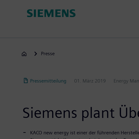
Passar
para
o
conteúdo
principal
Presse
Pressemitteilung
01. März 2019
Energy Ma
Siemens plant Ü
KACO new energy ist einer der führenden Herstelle