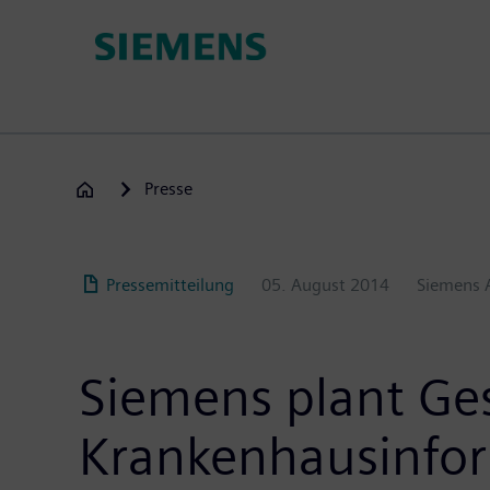
Passar
para
o
conteúdo
principal
Presse
Pressemitteilung
05. August 2014
Siemens 
Siemens plant Ges
Krankenhausinfor