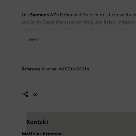
Die
Siemens AG
(Berlin und München) ist ein weltwei
sowie im Gesundheitssektor tätig und liefert Infrast
technische Leistungsfähigkeit, Innovation, Qualität, 
Technologien. Rund 43 Prozent des Konzernumsatzes e
Mehr
September 2013 endete, auf fortgeführter Basis eine
hatte das Unternehmen auf dieser fortgeführten Basis
Reference Number:
AXX20140861d
Kontakt
Matthias Kraemer