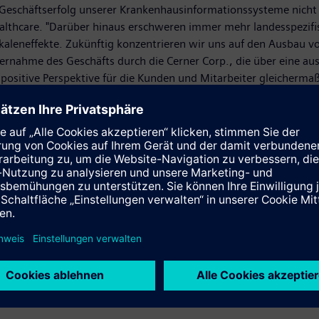
er Geschäftserfolg unserer Krankenhausinformationssysteme nich
lthcare. "Darüber hinaus erschweren immer mehr landesspezifisc
aleneffekte. Zukünftig konzentrieren wir uns auf den Ausbau vo
ernahme des Geschäfts durch die Cerner Corp., die über eine au
positive Perspektive für die Kunden und Mitarbeiter gleichermaß
 wurden für die kommenden drei Jahre Vereinbarungen zur Beschä
 eine strategische Partnerschaft im Bereich der Next Generation
t aktiv werden will.