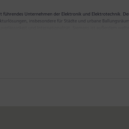
t führendes Unternehmen der Elektronik und Elektrotechnik. Der
rukturlösungen, insbesondere für Städte und urbane Ballungsräum
Zuverlässigkeit und Internationalität. Siemens ist außerdem wel
ntfallen auf grüne Produkte und Lösungen. Insgesamt erzielte 
n Umsatz von 75,9 Milliarden Euro und einen Gewinn nach Steue
 weltweit rund 362.000 Beschäftigte. Weitere Informationen fin