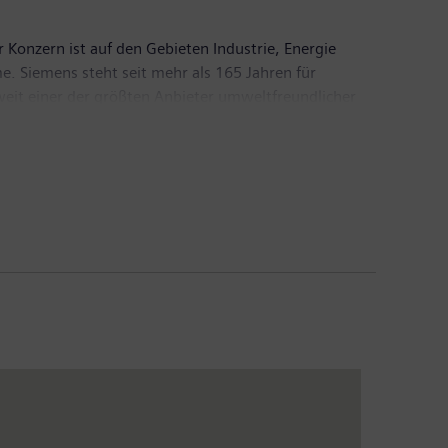
 Konzern ist auf den Gebieten Industrie, Energie
e. Siemens steht seit mehr als 165 Jahren für
tweit einer der größten Anbieter umweltfreundlicher
Siemens im vergangenen Geschäftsjahr, das am 30.
rn von 4,2 Milliarden Euro. Ende September 2013
den Sie im Internet unter
http://www.siemens.com
.