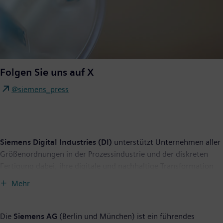
Folgen Sie uns auf X
@siemens_press
Siemens Digital Industries (DI)
unterstützt Unternehmen aller
Größenordnungen in der Prozessindustrie und der diskreten
Fertigung dabei, ihre digitale und nachhaltige Transformation
über die gesamte Wertschöpfungskette hinweg zu
Mehr
beschleunigen. Das hochmoderne Automatisierungs- und
Softwareportfolio von Siemens revolutioniert die Konzeption,
Realisierung und Optimierung von Produkten und Produktion.
Die
Siemens AG
(Berlin und München) ist ein führendes