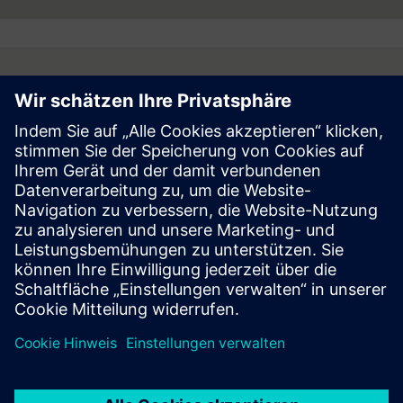
finden Sie im Internet unter
www.siemens.com
.
Hinweis: Ein Verzeichnis der relevanten Siemens-Marken finden
Sie
hier
. Sonstige Handelsmarken unterliegen den Rechten ihrer
Follow
jeweiligen Eigentümer.
Press | Company | Siemens
© Siemens 1996 – 2026
Corporate Information
Privacy Notice
Cookie Notice
Terms of Use