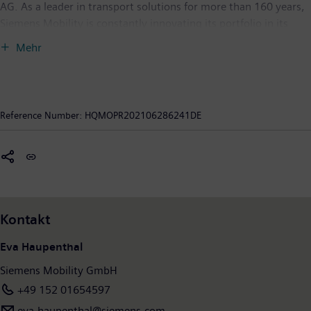
AG. As a leader in transport solutions for more than 160 years,
Siemens Mobility is constantly innovating its portfolio in its
core areas of rolling stock, rail automation and electrification,
Mehr
turnkey systems, intelligent traffic systems as well as related
services. With digitalization, Siemens Mobility is enabling
mobility operators worldwide to make infrastructure
intelligent, increase value sustainably over the entire lifecycle,
Reference Number:
HQMOPR202106286241DE
enhance passenger experience and guarantee availability. In
fiscal year 2020, which ended on September 30, 2020, Siemens
Mobility posted revenue of €9.1billion and had around 38,500
employees worldwide. Further information is available at:
www.siemens.com/mobility
.
Kontakt
Eva Haupenthal
Siemens Mobility GmbH
+49 152 01654597
eva.haupenthal@siemens.com